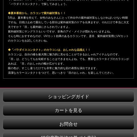
「パラダイスコンタクト」で探してみましょう。
◆夏本番前から、カラコンで紫外線対策を！！
5月は、夏本番を控えて、女性のみなさんにとって外出中の紫外線対策もしなければいけない時期
ですね。日焼け止めで露出している部分は紫外線対策のケアを出来ますが、それだけで本当に大丈
夫ですか？「目」も紫外線にさらされていますよ。
紫外線対策にサングラスもいいですが、折角のアイ・メイクが隠れちゃいますよね。
そんな時におすすめなのが、UVカット効果のあるカラコンです。是非、紫外線対策用にUVカット
のカラコンをお試しくださいね。
◆「パラダイスコンタクト」のカラコンは、おしゃれな品揃え！！
カラコンは、自分の瞳を最大限に魅力的に見せることができるおしゃれアイテムなのです。
「目」は、どうしてもお化粧することはできませんよね。でも、豊富なカラータイプのカラコンが
あれば、「目」のおしゃれの幅が広がります。
眼の色が、すこし違うだけでも非常に魅力的な顔の表情を演出できます。
清潔なカラーコンタクトをつけて、思いっきり「目のおしゃれ」を楽しんでください。
ショッピングガイド
カートを見る
お問合せ