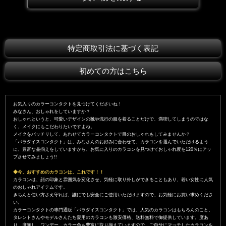
特定商取引法に基づく表記
初めての方はこちら
お気入りのカラーコンタクトを見つけてくださいね！
みなさん、おしゃれをしていますか？
おしゃれというと、可愛いデザインの靴や流行の服を着ることだけで、満喫してしまうのではな
く、メイクにもこだわりたいですよね。
メイクをバッチリして、あわせてカラーコンタクトで目のおしゃれもしてみませんか？
「パラダイスコンタクト」は、みなさんのお好みに合わせて、カラコンを選んでいただけるよう
に、豊富な品揃えをしていますから、お気に入りのカラコンを見つけておしゃれ度を120％にアッ
プさせてみましょう!!
◆今、おすすめのカラコンは、これです！！
カラコンは、顔の印象と雰囲気を変化させ、気軽に取り外しができることもあり、若い女性に人気
のおしゃれアイテムです。
きちんと使い方さえ守れば、誰にでも安全にご使用いただけますので、お気軽にお買い求めくださ
い。
カラーコンタクトの専門通販「パラダイスコンタクト」では、人気のカラコンはもちろんのこと、
タレントさんやモデルさんたち愛用のカラコンも激安価格、送料無料で御提供しています。度あ
り、度無し、ワンデー、カラー色も豊富に取り揃えていますので、ご自分にマッチしたカラコンを