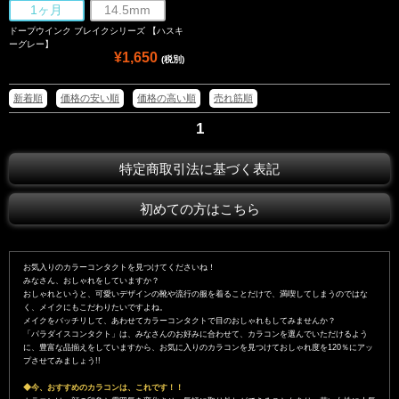
1ヶ月
14.5mm
ドープウインク ブレイクシリーズ 【ハスキ
ーグレー】
¥1,650
(税別)
新着順
価格の安い順
価格の高い順
売れ筋順
1
特定商取引法に基づく表記
初めての方はこちら
お気入りのカラーコンタクトを見つけてくださいね！
みなさん、おしゃれをしていますか？
おしゃれというと、可愛いデザインの靴や流行の服を着ることだけで、満喫してしまうのではな
く、メイクにもこだわりたいですよね。
メイクをバッチリして、あわせてカラーコンタクトで目のおしゃれもしてみませんか？
「パラダイスコンタクト」は、みなさんのお好みに合わせて、カラコンを選んでいただけるよう
に、豊富な品揃えをしていますから、お気に入りのカラコンを見つけておしゃれ度を120％にアッ
プさせてみましょう!!
◆今、おすすめのカラコンは、これです！！