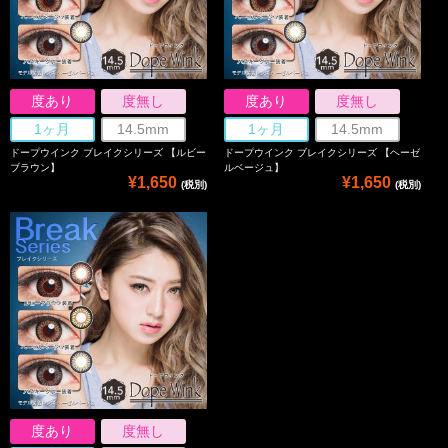
度あり
度無し
度あり
度無し
1ヶ月
14.5mm
1ヶ月
14.5mm
ドープウインク ブレイクシリーズ 【ルビー
ドープウインク ブレイクシリーズ 【ヘーゼ
ブラウン】
ルベージュ】
¥1,650
¥1,650
(税別)
(税別)
度あり
度無し