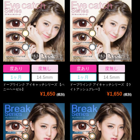
度あり
度無し
度あり
度無し
1ヶ月
14.5mm
1ヶ月
14.5mm
ドープウインク アイキャッチシリーズ 【ハ
ドープウインク アイキャッチシリーズ 【ラ
ニーヘーゼル】
イトアッシュグレー】
¥1,650
¥1,650
(税別)
(税別)