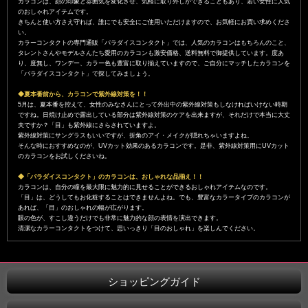
カラコンは、顔の印象と雰囲気を変化させ、気軽に取り外しができることもあり、若い女性に人気
のおしゃれアイテムです。
きちんと使い方さえ守れば、誰にでも安全にご使用いただけますので、お気軽にお買い求めくださ
い。
カラーコンタクトの専門通販「パラダイスコンタクト」では、人気のカラコンはもちろんのこと、
タレントさんやモデルさんたち愛用のカラコンも激安価格、送料無料で御提供しています。度あ
り、度無し、ワンデー、カラー色も豊富に取り揃えていますので、ご自分にマッチしたカラコンを
「パラダイスコンタクト」で探してみましょう。
◆夏本番前から、カラコンで紫外線対策を！！
5月は、夏本番を控えて、女性のみなさんにとって外出中の紫外線対策もしなければいけない時期
ですね。日焼け止めで露出している部分は紫外線対策のケアを出来ますが、それだけで本当に大丈
夫ですか？「目」も紫外線にさらされていますよ。
紫外線対策にサングラスもいいですが、折角のアイ・メイクが隠れちゃいますよね。
そんな時におすすめなのが、UVカット効果のあるカラコンです。是非、紫外線対策用にUVカット
のカラコンをお試しくださいね。
◆「パラダイスコンタクト」のカラコンは、おしゃれな品揃え！！
カラコンは、自分の瞳を最大限に魅力的に見せることができるおしゃれアイテムなのです。
「目」は、どうしてもお化粧することはできませんよね。でも、豊富なカラータイプのカラコンが
あれば、「目」のおしゃれの幅が広がります。
眼の色が、すこし違うだけでも非常に魅力的な顔の表情を演出できます。
清潔なカラーコンタクトをつけて、思いっきり「目のおしゃれ」を楽しんでください。
ショッピングガイド