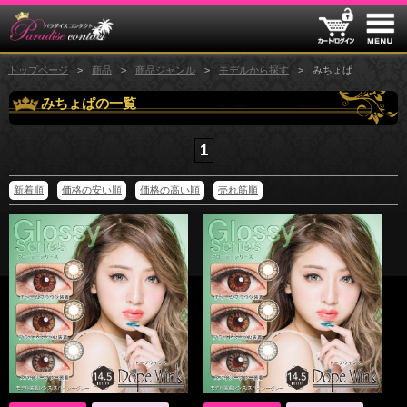
トップページ
商品
商品ジャンル
モデルから探す
みちょぱ
みちょぱの一覧
1
新着順
価格の安い順
価格の高い順
売れ筋順