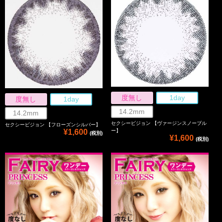
度無し
1day
度無し
1day
14.2mm
14.2mm
セクシービジョン 【ヴァージンスノーブル
セクシービジョン 【フローズンシルバー】
ー】
¥1,600
(税別)
¥1,600
(税別)