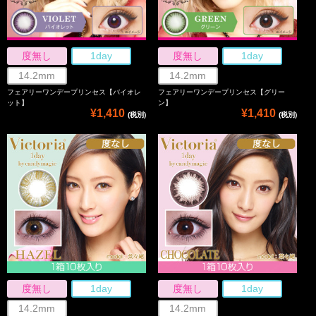
度無し
1day
度無し
1day
14.2mm
14.2mm
フェアリーワンデープリンセス【バイオレ
フェアリーワンデープリンセス【グリー
ット】
ン】
¥1,410
¥1,410
(税別)
(税別)
度無し
1day
度無し
1day
14.2mm
14.2mm