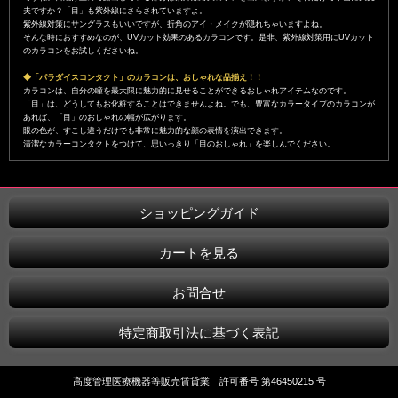
夫ですか？「目」も紫外線にさらされていますよ。
紫外線対策にサングラスもいいですが、折角のアイ・メイクが隠れちゃいますよね。
そんな時におすすめなのが、UVカット効果のあるカラコンです。是非、紫外線対策用にUVカット
のカラコンをお試しくださいね。
◆「パラダイスコンタクト」のカラコンは、おしゃれな品揃え！！
カラコンは、自分の瞳を最大限に魅力的に見せることができるおしゃれアイテムなのです。
「目」は、どうしてもお化粧することはできませんよね。でも、豊富なカラータイプのカラコンが
あれば、「目」のおしゃれの幅が広がります。
眼の色が、すこし違うだけでも非常に魅力的な顔の表情を演出できます。
清潔なカラーコンタクトをつけて、思いっきり「目のおしゃれ」を楽しんでください。
ショッピングガイド
カートを見る
お問合せ
特定商取引法に基づく表記
高度管理医療機器等販売賃貸業 許可番号 第46450215 号