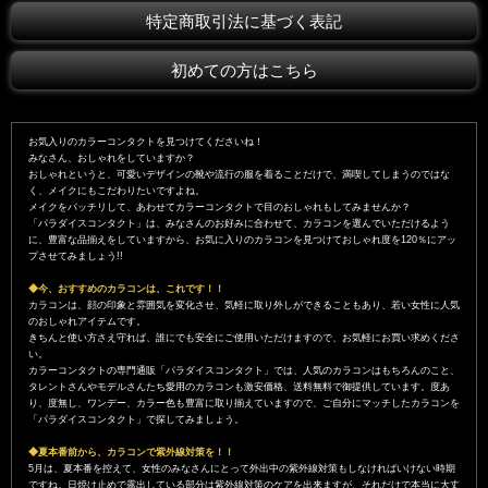
特定商取引法に基づく表記
初めての方はこちら
お気入りのカラーコンタクトを見つけてくださいね！
みなさん、おしゃれをしていますか？
おしゃれというと、可愛いデザインの靴や流行の服を着ることだけで、満喫してしまうのではな
く、メイクにもこだわりたいですよね。
メイクをバッチリして、あわせてカラーコンタクトで目のおしゃれもしてみませんか？
「パラダイスコンタクト」は、みなさんのお好みに合わせて、カラコンを選んでいただけるよう
に、豊富な品揃えをしていますから、お気に入りのカラコンを見つけておしゃれ度を120％にアッ
プさせてみましょう!!
◆今、おすすめのカラコンは、これです！！
カラコンは、顔の印象と雰囲気を変化させ、気軽に取り外しができることもあり、若い女性に人気
のおしゃれアイテムです。
きちんと使い方さえ守れば、誰にでも安全にご使用いただけますので、お気軽にお買い求めくださ
い。
カラーコンタクトの専門通販「パラダイスコンタクト」では、人気のカラコンはもちろんのこと、
タレントさんやモデルさんたち愛用のカラコンも激安価格、送料無料で御提供しています。度あ
り、度無し、ワンデー、カラー色も豊富に取り揃えていますので、ご自分にマッチしたカラコンを
「パラダイスコンタクト」で探してみましょう。
◆夏本番前から、カラコンで紫外線対策を！！
5月は、夏本番を控えて、女性のみなさんにとって外出中の紫外線対策もしなければいけない時期
ですね。日焼け止めで露出している部分は紫外線対策のケアを出来ますが、それだけで本当に大丈