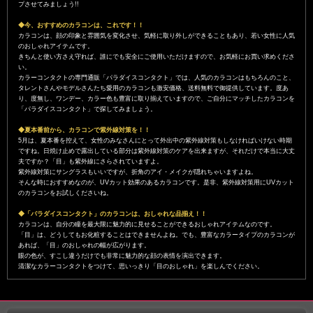
プさせてみましょう!!
◆今、おすすめのカラコンは、これです！！
カラコンは、顔の印象と雰囲気を変化させ、気軽に取り外しができることもあり、若い女性に人気
のおしゃれアイテムです。
きちんと使い方さえ守れば、誰にでも安全にご使用いただけますので、お気軽にお買い求めくださ
い。
カラーコンタクトの専門通販「パラダイスコンタクト」では、人気のカラコンはもちろんのこと、
タレントさんやモデルさんたち愛用のカラコンも激安価格、送料無料で御提供しています。度あ
り、度無し、ワンデー、カラー色も豊富に取り揃えていますので、ご自分にマッチしたカラコンを
「パラダイスコンタクト」で探してみましょう。
◆夏本番前から、カラコンで紫外線対策を！！
5月は、夏本番を控えて、女性のみなさんにとって外出中の紫外線対策もしなければいけない時期
ですね。日焼け止めで露出している部分は紫外線対策のケアを出来ますが、それだけで本当に大丈
夫ですか？「目」も紫外線にさらされていますよ。
紫外線対策にサングラスもいいですが、折角のアイ・メイクが隠れちゃいますよね。
そんな時におすすめなのが、UVカット効果のあるカラコンです。是非、紫外線対策用にUVカット
のカラコンをお試しくださいね。
◆「パラダイスコンタクト」のカラコンは、おしゃれな品揃え！！
カラコンは、自分の瞳を最大限に魅力的に見せることができるおしゃれアイテムなのです。
「目」は、どうしてもお化粧することはできませんよね。でも、豊富なカラータイプのカラコンが
あれば、「目」のおしゃれの幅が広がります。
眼の色が、すこし違うだけでも非常に魅力的な顔の表情を演出できます。
清潔なカラーコンタクトをつけて、思いっきり「目のおしゃれ」を楽しんでください。