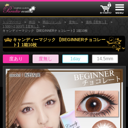
トップページ
商品
商品ジャンル
度無し
価格【度無し】
1,500〜2,000円【度無し】
キャンディーマジック 【BEGINNERチョコレート】1箱10枚
キャンディーマジック 【BEGINNERチョコレー
ト】1箱10枚
度あり
度無し
1day
14.5mm