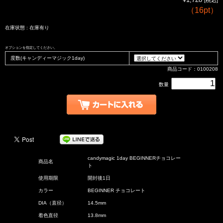
（
16pt
）
在庫状態 : 在庫有り
オプションを指定してください。
度数(キャンディーマジック1day)
商品コード：0100208
数量
candymagic 1day BEGINNERチョコレー
商品名
ト
使用期限
開封後1日
カラー
BEGINNER チョコレート
DIA（直径）
14.5mm
着色直径
13.8mm