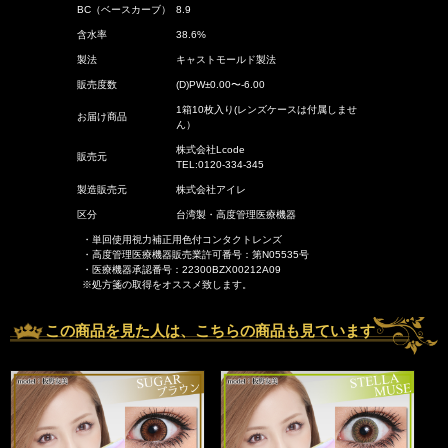
BC（ベースカーブ）
8.9
含水率
38.6%
製法
キャストモールド製法
販売度数
(D)PW±0.00〜-6.00
1箱10枚入り(レンズケースは付属しませ
お届け商品
ん）
株式会社Lcode
販売元
TEL:0120-334-345
製造販売元
株式会社アイレ
区分
台湾製・高度管理医療機器
・単回使用視力補正用色付コンタクトレンズ
・高度管理医療機器販売業許可番号：第N05535号
・医療機器承認番号：22300BZX00212A09
※処方箋の取得をオススメ致します。
この商品を見た人は、こちらの商品も見ています