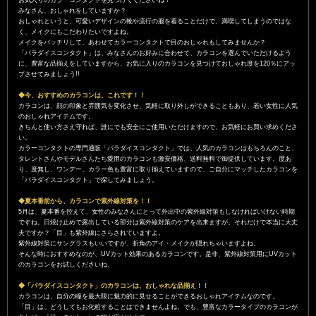
お気入りのカラーコンタクトを見つけてくださいね！
みなさん、おしゃれをしていますか？
おしゃれというと、可愛いデザインの靴や流行の服を着ることだけで、満喫してしまうのではな
く、メイクにもこだわりたいですよね。
メイクをバッチリして、あわせてカラーコンタクトで目のおしゃれもしてみませんか？
「パラダイスコンタクト」は、みなさんのお好みに合わせて、カラコンを選んでいただけるよう
に、豊富な品揃えをしていますから、お気に入りのカラコンを見つけておしゃれ度を120％にアッ
プさせてみましょう!!
◆今、おすすめのカラコンは、これです！！
カラコンは、顔の印象と雰囲気を変化させ、気軽に取り外しができることもあり、若い女性に人気
のおしゃれアイテムです。
きちんと使い方さえ守れば、誰にでも安全にご使用いただけますので、お気軽にお買い求めくださ
い。
カラーコンタクトの専門通販「パラダイスコンタクト」では、人気のカラコンはもちろんのこと、
タレントさんやモデルさんたち愛用のカラコンも激安価格、送料無料で御提供しています。度あ
り、度無し、ワンデー、カラー色も豊富に取り揃えていますので、ご自分にマッチしたカラコンを
「パラダイスコンタクト」で探してみましょう。
◆夏本番前から、カラコンで紫外線対策を！！
5月は、夏本番を控えて、女性のみなさんにとって外出中の紫外線対策もしなければいけない時期
ですね。日焼け止めで露出している部分は紫外線対策のケアを出来ますが、それだけで本当に大丈
夫ですか？「目」も紫外線にさらされていますよ。
紫外線対策にサングラスもいいですが、折角のアイ・メイクが隠れちゃいますよね。
そんな時におすすめなのが、UVカット効果のあるカラコンです。是非、紫外線対策用にUVカット
のカラコンをお試しくださいね。
◆「パラダイスコンタクト」のカラコンは、おしゃれな品揃え！！
カラコンは、自分の瞳を最大限に魅力的に見せることができるおしゃれアイテムなのです。
「目」は、どうしてもお化粧することはできませんよね。でも、豊富なカラータイプのカラコンが