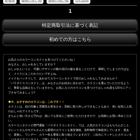
新着順
価格の安い順
価格の高い順
売れ筋順
1
特定商取引法に基づく表記
初めての方はこちら
お気入りのカラーコンタクトを見つけてくださいね！
みなさん、おしゃれをしていますか？
おしゃれというと、可愛いデザインの靴や流行の服を着ることだけで、満喫してしまうのではな
く、メイクにもこだわりたいですよね。
メイクをバッチリして、あわせてカラーコンタクトで目のおしゃれもしてみませんか？
「パラダイスコンタクト」は、みなさんのお好みに合わせて、カラコンを選んでいただけるよう
に、豊富な品揃えをしていますから、お気に入りのカラコンを見つけておしゃれ度を120％にアッ
プさせてみましょう!!
◆今、おすすめのカラコンは、これです！！
カラコンは、顔の印象と雰囲気を変化させ、気軽に取り外しができることもあり、若い女性に人気
のおしゃれアイテムです。
きちんと使い方さえ守れば、誰にでも安全にご使用いただけますので、お気軽にお買い求めくださ
い。
カラーコンタクトの専門通販「パラダイスコンタクト」では、人気のカラコンはもちろんのこと、
タレントさんやモデルさんたち愛用のカラコンも激安価格、送料無料で御提供しています。度あ
り、度無し、ワンデー、カラー色も豊富に取り揃えていますので、ご自分にマッチしたカラコンを
「パラダイスコンタクト」で探してみましょう。