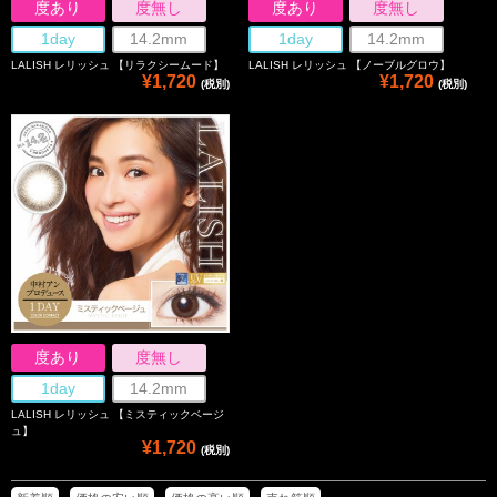
度あり
度無し
度あり
度無し
1day
14.2mm
1day
14.2mm
LALISH レリッシュ 【リラクシームード】
LALISH レリッシュ 【ノーブルグロウ】
¥1,720
¥1,720
(税別)
(税別)
度あり
度無し
1day
14.2mm
LALISH レリッシュ 【ミスティックベージ
ュ】
¥1,720
(税別)