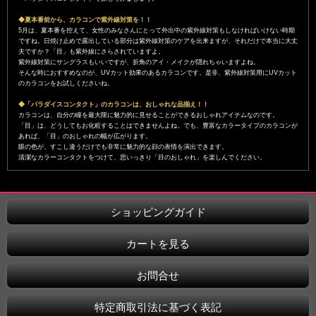
◆夏本番前から、カラコンで紫外線対策を！！
5月は、夏本番を控えて、女性のみなさんにとって外出中の紫外線対策もしなければいけない時期
ですね。日焼け止めで露出している部分は紫外線対策のケアを出来ますが、それだけで本当に大丈
夫ですか？「目」も紫外線にさらされていますよ。
紫外線対策にサングラスもいいですが、折角のアイ・メイクが隠れちゃいますよね。
そんな時におすすめなのが、UVカット効果のあるカラコンです。是非、紫外線対策用にUVカット
のカラコンをお試しくださいね。
◆「パラダイスコンタクト」のカラコンは、おしゃれな品揃え！！
カラコンは、自分の瞳を最大限に魅力的に見せることができるおしゃれアイテムなのです。
「目」は、どうしてもお化粧することはできませんよね。でも、豊富なカラータイプのカラコンが
あれば、「目」のおしゃれの幅が広がります。
眼の色が、すこし違うだけでも非常に魅力的な顔の表情を演出できます。
清潔なカラーコンタクトをつけて、思いっきり「目のおしゃれ」を楽しんでください。
ショッピングガイド
カートを見る
お問合せ
特定商取引法に基づく表記