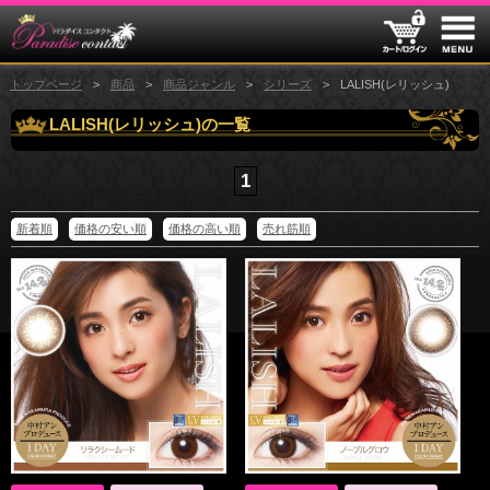
トップページ
商品
商品ジャンル
シリーズ
LALISH(レリッシュ)
LALISH(レリッシュ)の一覧
1
新着順
価格の安い順
価格の高い順
売れ筋順