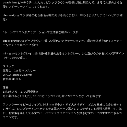
peach latteピーチラテ：ふんわりピンクブラウンが自然に瞳に馴染んで、まるで人形のような
優しいドーリーアイにしてくれます。
chocolatショコラ:深みのある茶色が瞳の周りを淡くまとい、中心はよりクリアに！ヘビロテ確
定♪
3トーンブラウン系グラデーションで立体的な瞳のハーフ系
sugar brownシュガーブラウン：優しい茶色のグラデーションが、瞳の立体感をUP！ヌーディ
ーなナチュラルハーフ系に♪
mint grayミントグレイ：抜け感+透明感のあるミントグレー。少し遊び心のあるレンズデザイン
でおしゃれな瞳に。
スペック
度無し 1ヵ月マンスリー
DIA 14.3mm BC8.6mm
含水率 38.5％
価格
1箱2枚入り 1700円税抜き
毎日着けると1日あたり56.7円というコスパも高いカラコンとなっております。
ファンシーベイビーはサイズも14.3ｍｍで小さすぎず大きすぎず、どんな格好にも合わせやす
いサイズ、レンズデザインもナチュラル系とハーフ系とレンズデザインも種類も豊富です。毎
日、お洒落を楽しんでる女の子、ハラジュクファッションが好きな女の子におすすめできるカ
ラコンです。