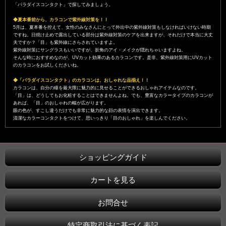
「パラダイスコンタクト」で探してみましょう。
◆夏本番前から、カラコンで紫外線対策を！！
5月は、夏本番を控えて、女性のみなさんにとって外出中の紫外線対策もしなければいけない時期
ですね。日焼け止めで露出している部分は紫外線対策のケアを出来ますが、それだけで本当に大丈
夫ですか？「目」も紫外線にさらされていますよ。
紫外線対策にサングラスもいいですが、折角のアイ・メイクが隠れちゃいますよね。
そんな時におすすめなのが、UVカット効果のあるカラコンです。是非、紫外線対策用にUVカット
のカラコンをお試しくださいね。
◆「パラダイスコンタクト」のカラコンは、おしゃれな品揃え！！
カラコンは、自分の瞳を最大限に魅力的に見せることができるおしゃれアイテムなのです。
「目」は、どうしてもお化粧することはできませんよね。でも、豊富なカラータイプのカラコンが
あれば、「目」のおしゃれの幅が広がります。
眼の色が、すこし違うだけでも非常に魅力的な顔の表情を演出できます。
清潔なカラーコンタクトをつけて、思いっきり「目のおしゃれ」を楽しんでください。
ショッピングガイド
カートを見る
お問合せ
特定商取引法に基づく表記