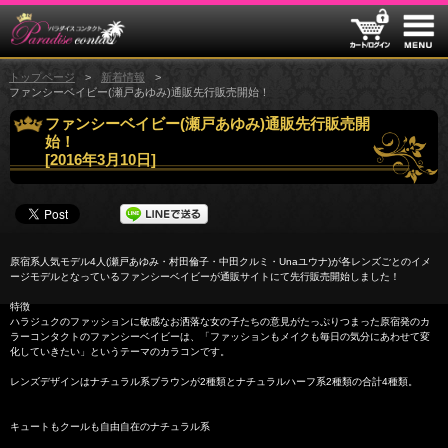
トップページ
新着情報
ファンシーベイビー(瀬戸あゆみ)通販先行販売開始！
ファンシーベイビー(瀬戸あゆみ)通販先行販売開
始！
[
2016年3月10日
]
原宿系人気モデル4人(瀬戸あゆみ・村田倫子・中田クルミ・Unaユウナ)が各レンズごとのイメ
ージモデルとなっているファンシーベイビーが通販サイトにて先行販売開始しました！
特徴
ハラジュクのファッションに敏感なお洒落な女の子たちの意見がたっぷりつまった原宿発のカ
ラーコンタクトのファンシーベイビーは、「ファッションもメイクも毎日の気分にあわせて変
化していきたい」というテーマのカラコンです。
レンズデザインはナチュラル系ブラウンが2種類とナチュラルハーフ系2種類の合計4種類。
キュートもクールも自由自在のナチュラル系