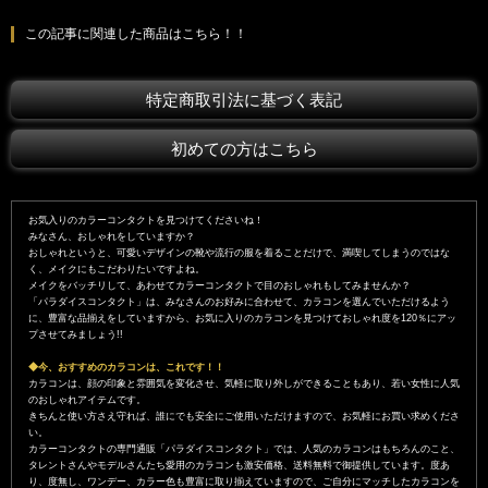
この記事に関連した商品はこちら！！
特定商取引法に基づく表記
初めての方はこちら
お気入りのカラーコンタクトを見つけてくださいね！
みなさん、おしゃれをしていますか？
おしゃれというと、可愛いデザインの靴や流行の服を着ることだけで、満喫してしまうのではな
く、メイクにもこだわりたいですよね。
メイクをバッチリして、あわせてカラーコンタクトで目のおしゃれもしてみませんか？
「パラダイスコンタクト」は、みなさんのお好みに合わせて、カラコンを選んでいただけるよう
に、豊富な品揃えをしていますから、お気に入りのカラコンを見つけておしゃれ度を120％にアッ
プさせてみましょう!!
◆今、おすすめのカラコンは、これです！！
カラコンは、顔の印象と雰囲気を変化させ、気軽に取り外しができることもあり、若い女性に人気
のおしゃれアイテムです。
きちんと使い方さえ守れば、誰にでも安全にご使用いただけますので、お気軽にお買い求めくださ
い。
カラーコンタクトの専門通販「パラダイスコンタクト」では、人気のカラコンはもちろんのこと、
タレントさんやモデルさんたち愛用のカラコンも激安価格、送料無料で御提供しています。度あ
り、度無し、ワンデー、カラー色も豊富に取り揃えていますので、ご自分にマッチしたカラコンを