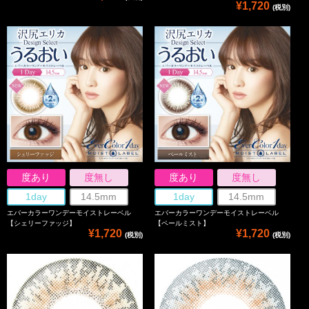
¥1,720
(税別)
度あり
度無し
度あり
度無し
1day
14.5mm
1day
14.5mm
エバーカラーワンデーモイストレーベル
エバーカラーワンデーモイストレーベル
【シェリーファッジ】
【ペールミスト】
¥1,720
¥1,720
(税別)
(税別)