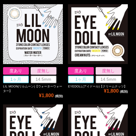
度あり
度無し
度あり
度無し
1ヶ月
14.5mm
1ヶ月
14.5mm
LIL MOON(リルムーン)【ウォーターウォー
EYEDOLL(アイドール)【クリームナッツ】
¥1,800
ター】
(税別)
¥1,800
(税別)