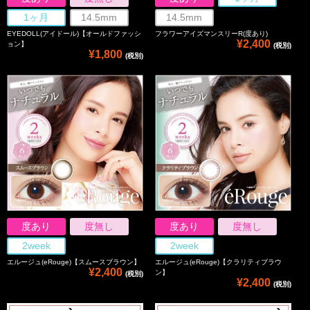
1ヶ月
14.5mm
14.5mm
EYEDOLL(アイドール)【オールドファッシ
フラワーアイズマンスリーR(度あり)
¥2,400
ョン】
(税別)
¥1,800
(税別)
度あり
度無し
度あり
度無し
2week
2week
エルージュ(eRouge)【スムースブラウン】
エルージュ(eRouge)【クラリティブラウ
¥2,400
ン】
(税別)
¥2,400
(税別)