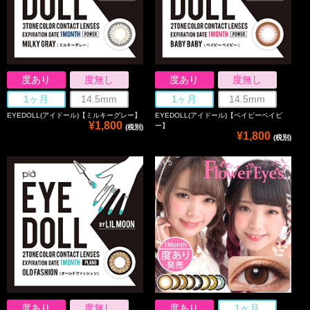
度あり
度無し
度あり
度無し
1ヶ月
14.5mm
1ヶ月
14.5mm
EYEDOLL(アイドール)【ミルキーグレー】
EYEDOLL(アイドール)【ベイビーベイビ
¥1,800
ー】
(税別)
¥1,800
(税別)
度あり
度無し
度あり
1ヶ月