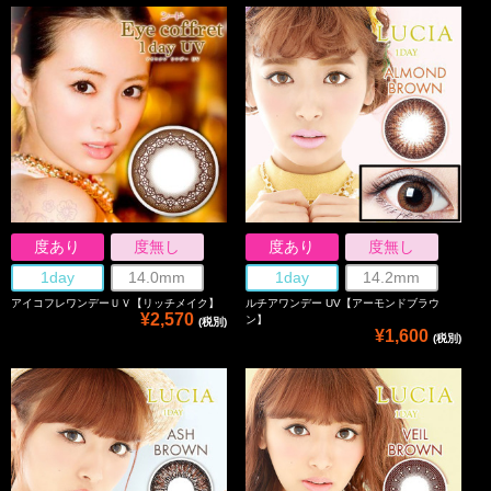
度あり
度無し
度あり
度無し
1day
14.0mm
1day
14.2mm
アイコフレワンデーＵＶ【リッチメイク】
ルチアワンデー UV【アーモンドブラウ
¥2,570
ン】
(税別)
¥1,600
(税別)