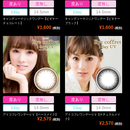
度あり
度無し
度あり
度無し
1day
14.5mm
1day
14.5mm
キャンディーマジックワンデー【ビギナー
キャンディーマジックワンデー【ビギナー
チョコレート】
ブラック】
¥1,600
¥1,600
(税別)
(税別)
度あり
度無し
度あり
度無し
1day
14.0mm
1day
14.0mm
アイコフレワンデーＵＶ【ベースメイク】
アイコフレワンデーＵＶ【ナチュラルメイ
¥2,570
ク】
(税別)
¥2,570
(税別)