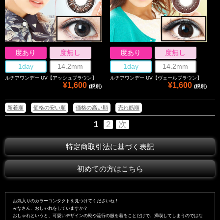
度あり
度無し
度あり
度無し
1day
14.2mm
1day
14.2mm
ルチアワンデー UV【アッシュブラウン】
ルチアワンデー UV【ヴェールブラウン】
¥1,600
¥1,600
(税別)
(税別)
新着順
価格の安い順
価格の高い順
売れ筋順
1
2
次
特定商取引法に基づく表記
初めての方はこちら
お気入りのカラーコンタクトを見つけてくださいね！
みなさん、おしゃれをしていますか？
おしゃれというと、可愛いデザインの靴や流行の服を着ることだけで、満喫してしまうのではな