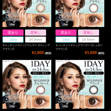
度あり
度無し
度あり
度無し
1day
14.5mm
1day
14.5mm
キャンディーマジックワンデー【ゴシップ
キャンディーマジックワンデー【シュガー
ブラウン】
ブラウン】
¥1,600
¥1,600
(税別)
(税別)