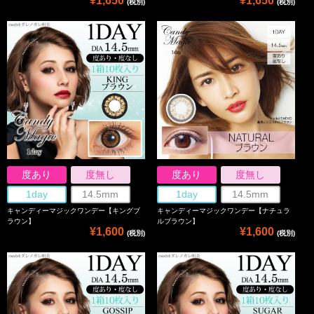
¥1,650
¥1,650
(税別)
(税別)
度あり
度無し
度あり
度無し
1day
14.5mm
1day
14.5mm
キャンディーマジックワンデー【キングブ
キャンディーマジックワンデー【ナチュラ
ラウン】
ルブラウン】
¥1,600
¥1,600
(税別)
(税別)