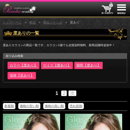
トップページ
商品
商品ジャンル
度あり
度ありの一覧
度ありカラコンの商品一覧です。カラコン1個でも全国送料無料、新商品随時追加中！
絞り込み検索
カラー【度あり】
サイズ【度あり】
期間【度あり】
価格【度あり】
1
2
次
新着順
価格の安い順
価格の高い順
売れ筋順