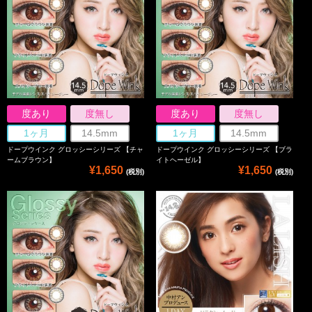
度あり
度無し
度あり
度無し
1ヶ月
14.5mm
1ヶ月
14.5mm
ドープウインク グロッシーシリーズ 【チャ
ドープウインク グロッシーシリーズ 【ブラ
ームブラウン】
イトヘーゼル】
¥1,650
¥1,650
(税別)
(税別)