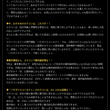
く、メイクにもこだわりたいですよね。
メイクをバッチリして、あわせてカラーコンタクトで目のおしゃれもしてみませんか？
「パラダイスコンタクト」は、みなさんのお好みに合わせて、カラコンを選んでいただけるよう
に、豊富な品揃えをしていますから、お気に入りのカラコンを見つけておしゃれ度を120％にアッ
プさせてみましょう!!
◆今、おすすめのカラコンは、これです！！
カラコンは、顔の印象と雰囲気を変化させ、気軽に取り外しができることもあり、若い女性に人気
のおしゃれアイテムです。
きちんと使い方さえ守れば、誰にでも安全にご使用いただけますので、お気軽にお買い求めくださ
い。
カラーコンタクトの専門通販「パラダイスコンタクト」では、人気のカラコンはもちろんのこと、
タレントさんやモデルさんたち愛用のカラコンも激安価格、送料無料で御提供しています。度あ
り、度無し、ワンデー、カラー色も豊富に取り揃えていますので、ご自分にマッチしたカラコンを
「パラダイスコンタクト」で探してみましょう。
◆夏本番前から、カラコンで紫外線対策を！！
5月は、夏本番を控えて、女性のみなさんにとって外出中の紫外線対策もしなければいけない時期
ですね。日焼け止めで露出している部分は紫外線対策のケアを出来ますが、それだけで本当に大丈
夫ですか？「目」も紫外線にさらされていますよ。
紫外線対策にサングラスもいいですが、折角のアイ・メイクが隠れちゃいますよね。
そんな時におすすめなのが、UVカット効果のあるカラコンです。是非、紫外線対策用にUVカット
のカラコンをお試しくださいね。
◆「パラダイスコンタクト」のカラコンは、おしゃれな品揃え！！
カラコンは、自分の瞳を最大限に魅力的に見せることができるおしゃれアイテムなのです。
「目」は、どうしてもお化粧することはできませんよね。でも、豊富なカラータイプのカラコンが
あれば、「目」のおしゃれの幅が広がります。
眼の色が、すこし違うだけでも非常に魅力的な顔の表情を演出できます。
清潔なカラーコンタクトをつけて、思いっきり「目のおしゃれ」を楽しんでください。