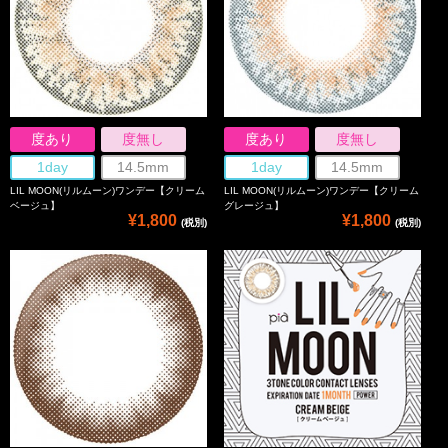
度あり
度無し
度あり
度無し
1day
14.5mm
1day
14.5mm
LIL MOON(リルムーン)ワンデー【クリーム
LIL MOON(リルムーン)ワンデー【クリーム
ベージュ】
グレージュ】
¥1,800
¥1,800
(税別)
(税別)