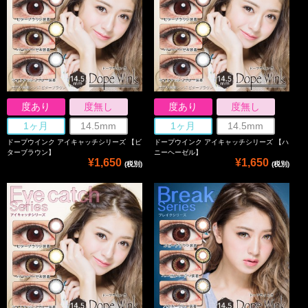
度あり
度無し
度あり
度無し
1ヶ月
14.5mm
1ヶ月
14.5mm
ドープウインク アイキャッチシリーズ 【ビ
ドープウインク アイキャッチシリーズ 【ハ
ターブラウン】
ニーヘーゼル】
¥1,650
¥1,650
(税別)
(税別)