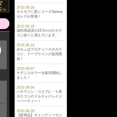
2015.09.24
キスモアに新シリーズSelena
セレナが登場！
2015.09.16
国内承認済の15.0ｍｍのカラ
コン続々と増えています。
2015.09.14
みちょぱプロデュースのカラ
コン、ドープウインク販売開
始！
2015.09.07
ナデシコカラーを販売開始し
ました！
2015.09.04
ハロウィン・コスプレ・Ｖ系
カラコンのドルチェクレイジ
ーパーティー！
2015.08.28
【新商品】キャンディーマジ