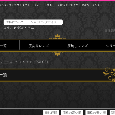
の「パラダイスコンタクト」 ワンデー・度あり、芸能人モデルまで、豊富なラインナッ
送料について
|
ショッピングガイド
ようこそ
ゲスト
さん
高度管理
一覧
度ありレンズ
度無しレンズ
シリ
シリーズ
ドルチェ（DOLCE）
一覧
売れ筋順
価格の高い順
価格の安い順
新