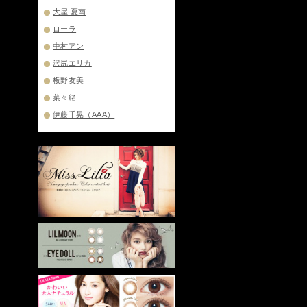
大屋 夏南
ローラ
中村アン
沢尻エリカ
板野友美
菜々緒
伊藤千晃（AAA）