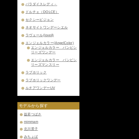
パラダイスレディ－
ドルチェ（DOLCE）
セクシービジョン
ネオサイトワンデーシエル
ラヴェール(loveil)
エンジェルカラー(AngelColor)
エンジェルカラー バンビシ
リーズワンデー
エンジェルカラー バンビシ
リーズマンスリー
ラブホリック
ラブホリックワンデー
ルチアワンデーUV
モデルから探す
益若つばさ
mimmam
北川景子
みちょぱ