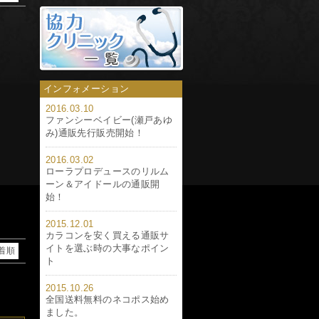
インフォメーション
2016.03.10
ファンシーベイビー(瀬戸あゆ
み)通販先行販売開始！
2016.03.02
ローラプロデュースのリルム
ーン＆アイドールの通販開
始！
2015.12.01
カラコンを安く買える通販サ
イトを選ぶ時の大事なポイン
着順
ト
2015.10.26
全国送料無料のネコポス始め
ました。