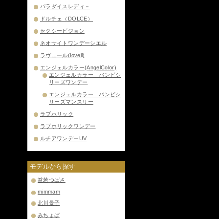
パラダイスレディ－
ドルチェ（DOLCE）
セクシービジョン
ネオサイトワンデーシエル
ラヴェール(loveil)
エンジェルカラー(AngelColor)
エンジェルカラー バンビシ
リーズワンデー
エンジェルカラー バンビシ
リーズマンスリー
ラブホリック
ラブホリックワンデー
ルチアワンデーUV
モデルから探す
益若つばさ
mimmam
北川景子
みちょぱ