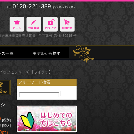
0120-221-389
TEL
（9:00〜19:00）
医療機器等販売賃貸業 許可番号 第46450215 号
ーズ一覧
モデルから探す
プ ひよこシリーズ 【ソイラテ】
フリーワード検索
こシ
0
[税別]
8
[税込]
0pt
）