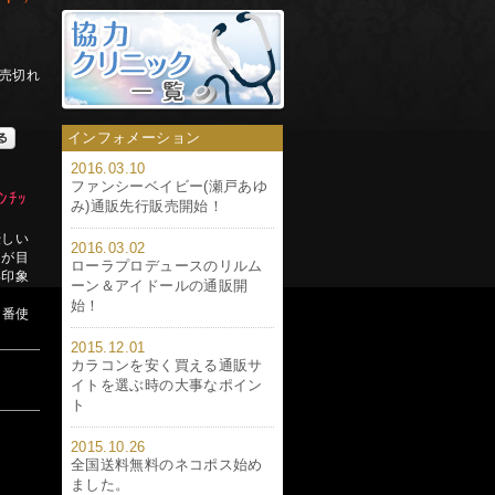
売切れ
インフォメーション
2016.03.10
ファンシーベイビー(瀬戸あゆ
ﾝﾁｯ
み)通販先行販売開始！
優しい
2016.03.02
ーが目
ローラプロデュースのリルム
い印象
ーン＆アイドールの通販開
始！
定番使
2015.12.01
カラコンを安く買える通販サ
イトを選ぶ時の大事なポイン
ト
2015.10.26
全国送料無料のネコポス始め
ました。