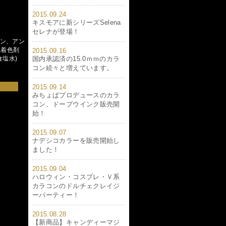
2015.09.24
キスモアに新シリーズSelena
セレナが登場！
タン、アン
系着色剤
2015.09.16
食塩水)
国内承認済の15.0ｍｍのカラ
コン続々と増えています。
2015.09.14
みちょぱプロデュースのカラ
コン、ドープウインク販売開
始！
2015.09.07
ナデシコカラーを販売開始し
ました！
2015.09.04
ハロウィン・コスプレ・Ｖ系
カラコンのドルチェクレイジ
ーパーティー！
2015.08.28
【新商品】キャンディーマジ