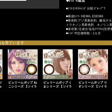
◆ﾚﾝｽﾞの組成
■ｿﾌﾄｺﾝﾀｸﾄﾚﾝｽﾞ分類:ｸﾞﾙｰﾌﾟ?
■構成ﾓﾉﾏｰ:HEMA､EGDMA
■着色剤:アゾ系着色剤、酸化チ
トラキノン系着色剤 キノリン
■保存液ﾉ主成分:塩化ﾅﾄﾘｳﾑ(生理
■ﾚﾝｽﾞの交換時期：1カ月
品も見ています
ひ
ピュリームポップ ね
ピュリームポップ く
ピュリームポップ り
ョ
こシリーズ 【ソイラ
まシリーズ 【ソイラ
すシリーズ 【ソイラ
テ】
テ】
テ】