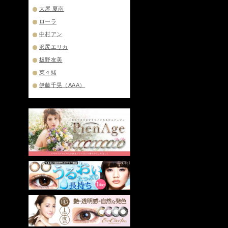
大屋 夏南
ローラ
中村アン
沢尻エリカ
板野友美
菜々緒
伊藤千晃（AAA）