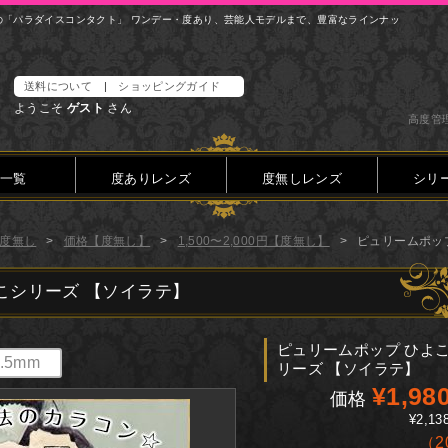
の「パラダイスコンタクト」 ワンデー・度あり、芸能人モデルまで、豊富なラインナッ
送料について
|
ショッピングガイド
ようこそ
ゲスト
さん
高度管理
一覧
度ありレンズ
度無しレンズ
シリ
度無し
価格【度無し】
1,500〜2,000円【度無し】
ピュリームポッ
こシリーズ 【ソイラテ】
ピュリームポップ ひよ
4.5mm
リーズ 【ソイラテ】
¥1,98
価格
¥2,13
（
2