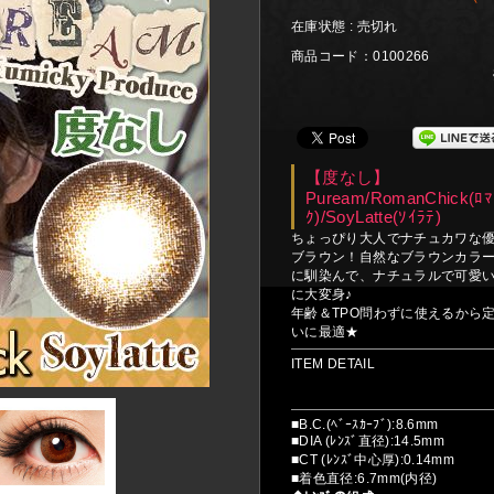
在庫状態 : 売切れ
商品コード：0100266
【度なし】
Puream/RomanChick(ﾛﾏ
ｸ)/SoyLatte(ｿｲﾗﾃ)
ちょっぴり大人でナチュカワな
ブラウン！自然なブラウンカラ
に馴染んで、ナチュラルで可愛
に大変身♪
年齢＆TPO問わずに使えるから
いに最適★
ITEM DETAIL
■B.C.(ﾍﾞｰｽｶｰﾌﾞ):8.6mm
■DIA (ﾚﾝｽﾞ直径):14.5mm
■CT (ﾚﾝｽﾞ中心厚):0.14mm
■着色直径:6.7mm(内径)