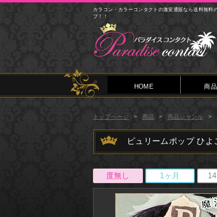
カラコン・カラーコンタクトの激安通販なら送料無料
プ！！
HOME
商品
トップページ
商品
商品ジャンル
ピュリームポップ ひよ
度無し
1ヶ月
1