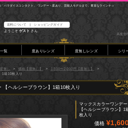
の「パラダイスコンタクト」 ワンデー・度あり、芸能人モデルまで、豊富なラインナッ
送料について
|
ショッピングガイド
ようこそ
ゲスト
さん
高度管理
一覧
度ありレンズ
度無しレンズ
シリ
度無し
価格【度無し】
1,500〜2,000円【度無し】
1箱10枚入り
 【ヘルシーブラウン】1箱10枚入り
マックスカラーワンデー
【ヘルシーブラウン】1箱
枚入り
¥1,60
価格