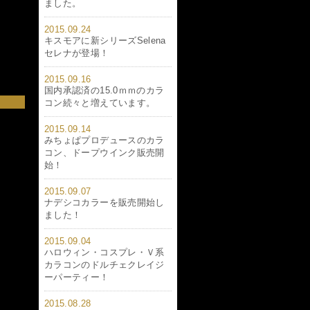
ました。
2015.09.24
キスモアに新シリーズSelena
セレナが登場！
2015.09.16
国内承認済の15.0ｍｍのカラ
コン続々と増えています。
2015.09.14
みちょぱプロデュースのカラ
コン、ドープウインク販売開
始！
2015.09.07
ナデシコカラーを販売開始し
ました！
2015.09.04
ハロウィン・コスプレ・Ｖ系
カラコンのドルチェクレイジ
ーパーティー！
2015.08.28