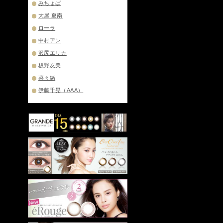
みちょぱ
大屋 夏南
ローラ
中村アン
沢尻エリカ
板野友美
菜々緒
伊藤千晃（AAA）