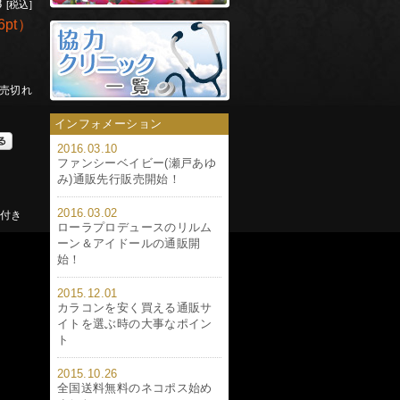
8
[税込]
6pt
）
売切れ
インフォメーション
2016.03.10
ファンシーベイビー(瀬戸あゆ
み)通販先行販売開始！
2016.03.02
色付き
ローラプロデュースのリルム
ーン＆アイドールの通販開
始！
2015.12.01
カラコンを安く買える通販サ
イトを選ぶ時の大事なポイン
ト
2015.10.26
全国送料無料のネコポス始め