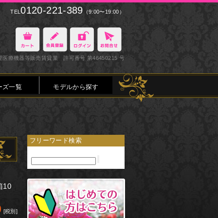
0120-221-389
TEL
（9:00〜19:00）
医療機器等販売賃貸業 許可番号 第46450215 号
ーズ一覧
モデルから探す
フリーワード検索
10
0
[税別]