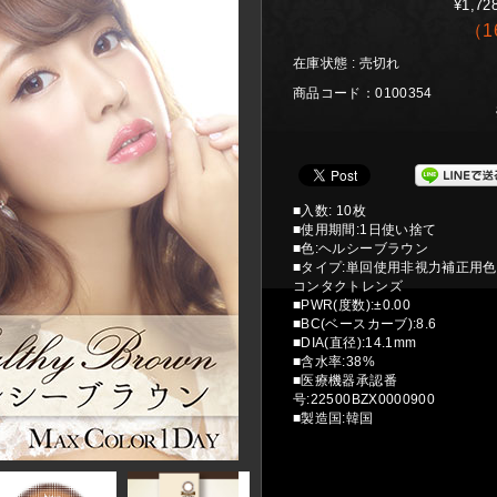
¥1,72
（
1
在庫状態 : 売切れ
商品コード：0100354
■入数: 10枚
■使用期間:1日使い捨て
■色:ヘルシーブラウン
■タイプ:単回使用非視力補正用
コンタクトレンズ
■PWR(度数):±0.00
■BC(ベースカーブ):8.6
■DIA(直径):14.1mm
■含水率:38%
■医療機器承認番
号:22500BZX0000900
■製造国:韓国