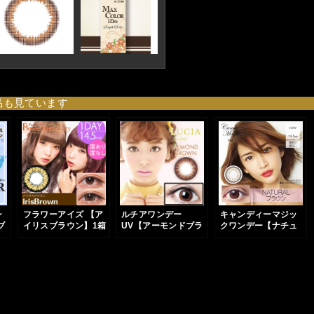
品も見ています
ン
フラワーアイズ 【ア
ルチアワンデー
キャンディーマジッ
ブ
イリスブラウン】1箱
UV【アーモンドブラ
クワンデー【ナチュ
入
10枚入り
ウン】
ラルブラウン】