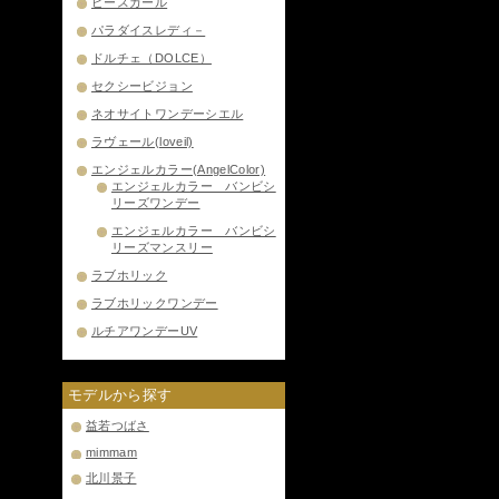
ピースガール
パラダイスレディ－
ドルチェ（DOLCE）
セクシービジョン
ネオサイトワンデーシエル
ラヴェール(loveil)
エンジェルカラー(AngelColor)
エンジェルカラー バンビシ
リーズワンデー
エンジェルカラー バンビシ
リーズマンスリー
ラブホリック
ラブホリックワンデー
ルチアワンデーUV
モデルから探す
益若つばさ
mimmam
北川景子