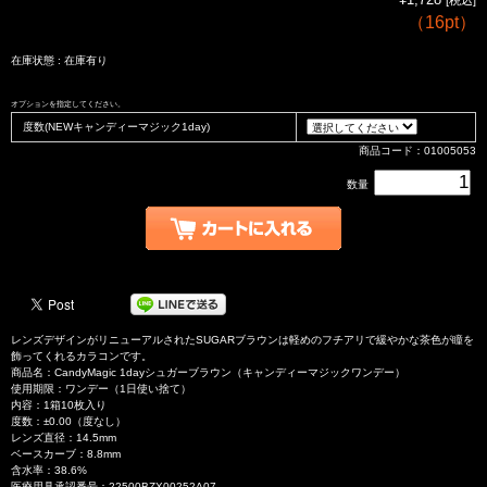
（
16pt
）
在庫状態 : 在庫有り
オプションを指定してください。
度数(NEWキャンディーマジック1day)
商品コード：01005053
数量
レンズデザインがリニューアルされたSUGARブラウンは軽めのフチアリで緩やかな茶色が瞳を
飾ってくれるカラコンです。
商品名：CandyMagic 1dayシュガーブラウン（キャンディーマジックワンデー）
使用期限：ワンデー（1日使い捨て）
内容：1箱10枚入り
度数：±0.00（度なし）
レンズ直径：14.5mm
ベースカーブ：8.8mm
含水率：38.6%
医療用具承認番号：22500BZX00252A07