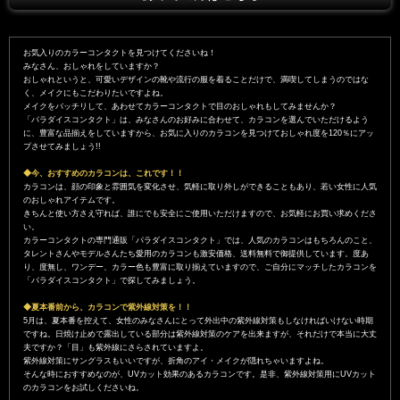
お気入りのカラーコンタクトを見つけてくださいね！
みなさん、おしゃれをしていますか？
おしゃれというと、可愛いデザインの靴や流行の服を着ることだけで、満喫してしまうのではな
く、メイクにもこだわりたいですよね。
メイクをバッチリして、あわせてカラーコンタクトで目のおしゃれもしてみませんか？
「パラダイスコンタクト」は、みなさんのお好みに合わせて、カラコンを選んでいただけるよう
に、豊富な品揃えをしていますから、お気に入りのカラコンを見つけておしゃれ度を120％にアッ
プさせてみましょう!!
◆今、おすすめのカラコンは、これです！！
カラコンは、顔の印象と雰囲気を変化させ、気軽に取り外しができることもあり、若い女性に人気
のおしゃれアイテムです。
きちんと使い方さえ守れば、誰にでも安全にご使用いただけますので、お気軽にお買い求めくださ
い。
カラーコンタクトの専門通販「パラダイスコンタクト」では、人気のカラコンはもちろんのこと、
タレントさんやモデルさんたち愛用のカラコンも激安価格、送料無料で御提供しています。度あ
り、度無し、ワンデー、カラー色も豊富に取り揃えていますので、ご自分にマッチしたカラコンを
「パラダイスコンタクト」で探してみましょう。
◆夏本番前から、カラコンで紫外線対策を！！
5月は、夏本番を控えて、女性のみなさんにとって外出中の紫外線対策もしなければいけない時期
ですね。日焼け止めで露出している部分は紫外線対策のケアを出来ますが、それだけで本当に大丈
夫ですか？「目」も紫外線にさらされていますよ。
紫外線対策にサングラスもいいですが、折角のアイ・メイクが隠れちゃいますよね。
そんな時におすすめなのが、UVカット効果のあるカラコンです。是非、紫外線対策用にUVカット
のカラコンをお試しくださいね。