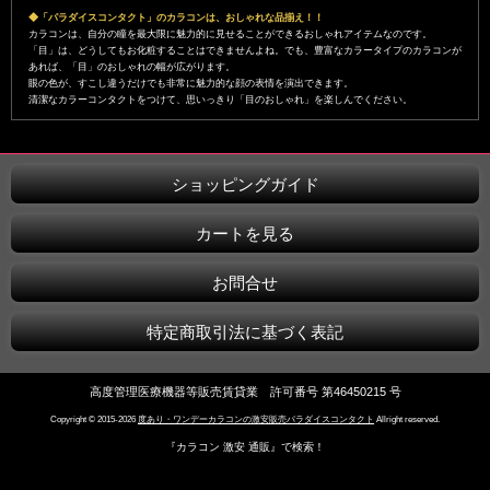
◆「パラダイスコンタクト」のカラコンは、おしゃれな品揃え！！
カラコンは、自分の瞳を最大限に魅力的に見せることができるおしゃれアイテムなのです。
「目」は、どうしてもお化粧することはできませんよね。でも、豊富なカラータイプのカラコンが
あれば、「目」のおしゃれの幅が広がります。
眼の色が、すこし違うだけでも非常に魅力的な顔の表情を演出できます。
清潔なカラーコンタクトをつけて、思いっきり「目のおしゃれ」を楽しんでください。
ショッピングガイド
カートを見る
お問合せ
特定商取引法に基づく表記
高度管理医療機器等販売賃貸業 許可番号 第46450215 号
Copyright © 2015-2026
度あり・ワンデーカラコンの激安販売パラダイスコンタクト
Allright reserved.
『カラコン 激安 通販』で検索！