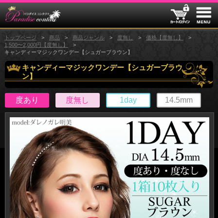
トップページ
商品
商品ジャンル
度無し
価格【度無し】
1,500〜2,000円【度無し】
キャンディーマジックワンデー【シュガーブラウン】
キャンディーマジックワンデー【シュガーブラウ
ン】
度あり
度無し
1day
14.5mm