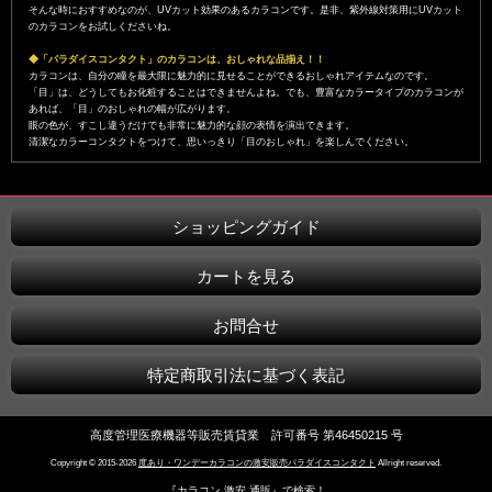
そんな時におすすめなのが、UVカット効果のあるカラコンです。是非、紫外線対策用にUVカット
のカラコンをお試しくださいね。
◆「パラダイスコンタクト」のカラコンは、おしゃれな品揃え！！
カラコンは、自分の瞳を最大限に魅力的に見せることができるおしゃれアイテムなのです。
「目」は、どうしてもお化粧することはできませんよね。でも、豊富なカラータイプのカラコンが
あれば、「目」のおしゃれの幅が広がります。
眼の色が、すこし違うだけでも非常に魅力的な顔の表情を演出できます。
清潔なカラーコンタクトをつけて、思いっきり「目のおしゃれ」を楽しんでください。
ショッピングガイド
カートを見る
お問合せ
特定商取引法に基づく表記
高度管理医療機器等販売賃貸業 許可番号 第46450215 号
Copyright © 2015-2026
度あり・ワンデーカラコンの激安販売パラダイスコンタクト
Allright reserved.
『カラコン 激安 通販』で検索！