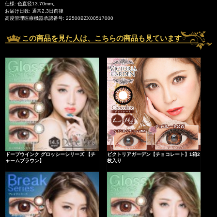
仕様: 色直径13.70mm。
お届け日数: 通常2,3日前後
高度管理医療機器承認番号: 22500BZX00517000
この商品を見た人は、こちらの商品も見ています
ドープウインク グロッシーシリーズ 【チ
ビクトリアガーデン【チョコレート】1箱2
ャームブラウン】
枚入り