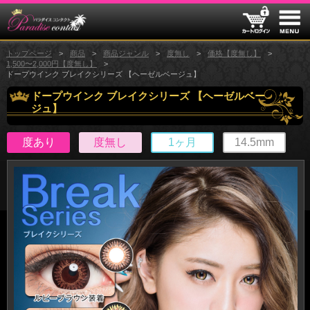
トップページ
商品
商品ジャンル
度無し
価格【度無し】
1,500〜2,000円【度無し】
ドープウインク ブレイクシリーズ 【ヘーゼルベージュ】
ドープウインク ブレイクシリーズ 【ヘーゼルベー
ジュ】
度あり
度無し
1ヶ月
14.5mm