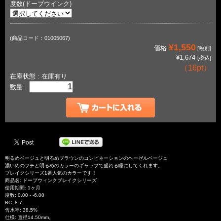
度数(ドープウインク)
(商品コード：01005067)
¥1,550
価格
[税別]
¥1,674
[税込]
（
16pt
）
在庫状態 : 在庫有り
数量:
明るめベージュと明るめブラウンのコンビネーションのヘーゼルベージュ
濃いめのフチと明るめのカラーのギャップで盛れる瞳にしてくれます。
ブレイクシリーズ1番人気のカラーです！
商品名: ドープウィンクブレイクシリーズ
使用期間: 1ヶ月
度数: 0.00 - -6.00
BC: 8.7
含水率: 38.5%
仕様: 直径14.50mm。