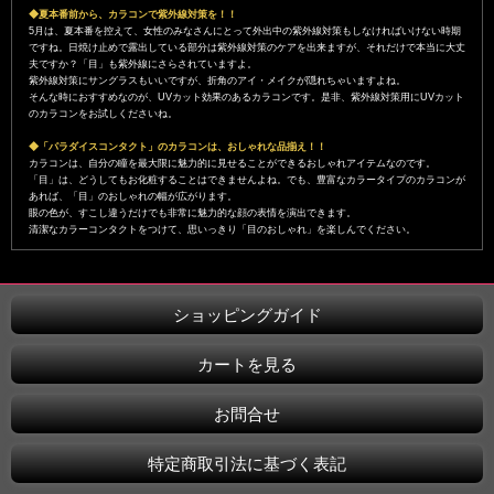
◆夏本番前から、カラコンで紫外線対策を！！
5月は、夏本番を控えて、女性のみなさんにとって外出中の紫外線対策もしなければいけない時期
ですね。日焼け止めで露出している部分は紫外線対策のケアを出来ますが、それだけで本当に大丈
夫ですか？「目」も紫外線にさらされていますよ。
紫外線対策にサングラスもいいですが、折角のアイ・メイクが隠れちゃいますよね。
そんな時におすすめなのが、UVカット効果のあるカラコンです。是非、紫外線対策用にUVカット
のカラコンをお試しくださいね。
◆「パラダイスコンタクト」のカラコンは、おしゃれな品揃え！！
カラコンは、自分の瞳を最大限に魅力的に見せることができるおしゃれアイテムなのです。
「目」は、どうしてもお化粧することはできませんよね。でも、豊富なカラータイプのカラコンが
あれば、「目」のおしゃれの幅が広がります。
眼の色が、すこし違うだけでも非常に魅力的な顔の表情を演出できます。
清潔なカラーコンタクトをつけて、思いっきり「目のおしゃれ」を楽しんでください。
ショッピングガイド
カートを見る
お問合せ
特定商取引法に基づく表記