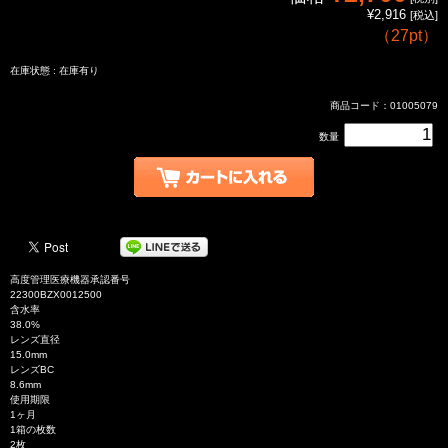
¥2,916
[税込]
（
27pt
）
在庫状態 : 在庫有り
商品コード：01005079
数量
高度管理医療機器承認番号
22300BZX0012500
含水率
38.0%
レンズ直径
15.0mm
レンズBC
8.6mm
使用期限
1ヶ月
1箱の枚数
2枚