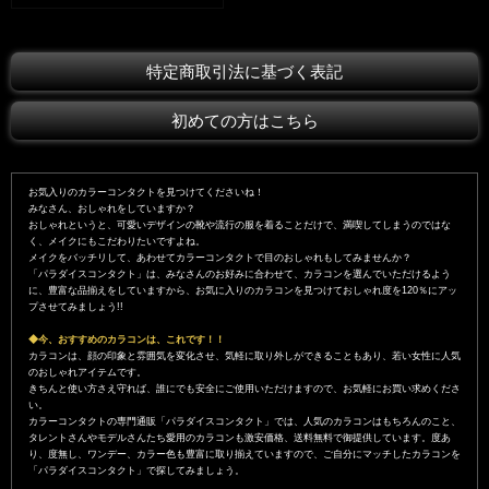
特定商取引法に基づく表記
初めての方はこちら
お気入りのカラーコンタクトを見つけてくださいね！
みなさん、おしゃれをしていますか？
おしゃれというと、可愛いデザインの靴や流行の服を着ることだけで、満喫してしまうのではな
く、メイクにもこだわりたいですよね。
メイクをバッチリして、あわせてカラーコンタクトで目のおしゃれもしてみませんか？
「パラダイスコンタクト」は、みなさんのお好みに合わせて、カラコンを選んでいただけるよう
に、豊富な品揃えをしていますから、お気に入りのカラコンを見つけておしゃれ度を120％にアッ
プさせてみましょう!!
◆今、おすすめのカラコンは、これです！！
カラコンは、顔の印象と雰囲気を変化させ、気軽に取り外しができることもあり、若い女性に人気
のおしゃれアイテムです。
きちんと使い方さえ守れば、誰にでも安全にご使用いただけますので、お気軽にお買い求めくださ
い。
カラーコンタクトの専門通販「パラダイスコンタクト」では、人気のカラコンはもちろんのこと、
タレントさんやモデルさんたち愛用のカラコンも激安価格、送料無料で御提供しています。度あ
り、度無し、ワンデー、カラー色も豊富に取り揃えていますので、ご自分にマッチしたカラコンを
「パラダイスコンタクト」で探してみましょう。