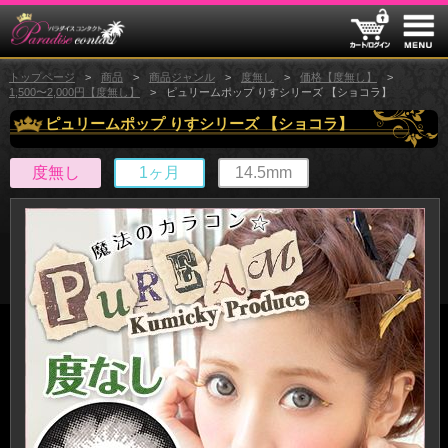
トップページ
商品
商品ジャンル
度無し
価格【度無し】
1,500〜2,000円【度無し】
ピュリームポップ りすシリーズ 【ショコラ】
ピュリームポップ りすシリーズ 【ショコラ】
度無し
1ヶ月
14.5mm