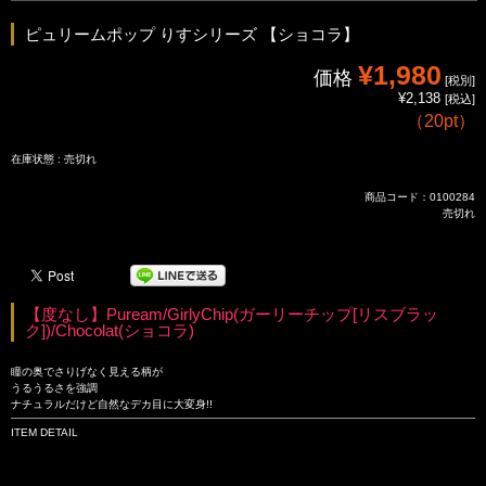
ピュリームポップ りすシリーズ 【ショコラ】
¥1,980
価格
[税別]
¥2,138
[税込]
（
20pt
）
在庫状態 : 売切れ
商品コード：0100284
売切れ
【度なし】Puream/GirlyChip(ガーリーチップ[リスブラッ
ク])/Chocolat(ショコラ)
瞳の奥でさりげなく見える柄が
うるうるさを強調
ナチュラルだけど自然なデカ目に大変身!!
ITEM DETAIL