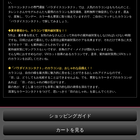
い。
カラーコンタクトの専門通販「パラダイスコンタクト」では、人気のカラコンはもちろんのこと、
タレントさんやモデルさんたち愛用のカラコンも激安価格、送料無料で御提供しています。度あ
り、度無し、ワンデー、カラー色も豊富に取り揃えていますので、ご自分にマッチしたカラコンを
「パラダイスコンタクト」で探してみましょう。
◆夏本番前から、カラコンで紫外線対策を！！
5月は、夏本番を控えて、女性のみなさんにとって外出中の紫外線対策もしなければいけない時期
ですね。日焼け止めで露出している部分は紫外線対策のケアを出来ますが、それだけで本当に大丈
夫ですか？「目」も紫外線にさらされていますよ。
紫外線対策にサングラスもいいですが、折角のアイ・メイクが隠れちゃいますよね。
そんな時におすすめなのが、UVカット効果のあるカラコンです。是非、紫外線対策用にUVカット
のカラコンをお試しくださいね。
◆「パラダイスコンタクト」のカラコンは、おしゃれな品揃え！！
カラコンは、自分の瞳を最大限に魅力的に見せることができるおしゃれアイテムなのです。
「目」は、どうしてもお化粧することはできませんよね。でも、豊富なカラータイプのカラコンが
あれば、「目」のおしゃれの幅が広がります。
眼の色が、すこし違うだけでも非常に魅力的な顔の表情を演出できます。
清潔なカラーコンタクトをつけて、思いっきり「目のおしゃれ」を楽しんでください。
ショッピングガイド
カートを見る