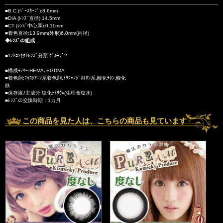
■B.C.(ﾍﾞｰｽｶｰﾌﾞ):8.6mm
■DIA (ﾚﾝｽﾞ直径):14.5mm
■CT (ﾚﾝｽﾞ中心厚):0.11mm
■着色直径:13.9mm(外形)6.0mm(内径)
◆ﾚﾝｽﾞの組成
■ｿﾌﾄｺﾝﾀｸﾄﾚﾝｽﾞ分類:ｸﾞﾙｰﾌﾟ?
■構成ﾓﾉﾏｰ:HEMA､EGDMA
■着色剤:ﾌﾀﾛｼｱﾆﾝ系着色剤,ﾄﾘﾌｪﾉｼﾞｵｷｻﾝ系,酸化ﾁﾀﾝ,酸化
鉄
■保存液ﾉ主成分:塩化ﾅﾄﾘｳﾑ(生理食塩水)
■ﾚﾝｽﾞの交換時期：1カ月
この商品を見た人は、こちらの商品も見ています