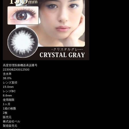
高度管理医療機器承認番号
22300BZX0012500
含水率
38.0%
レンズ直径
15.0mm
レンズBC
8.6mm
使用期限
1ヶ月
1箱の枚数
2枚
販売元
株式会社ベル
製造販売元