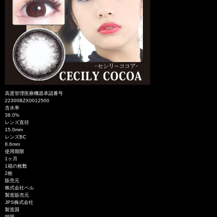
高度管理医療機器承認番号
22300BZX0012500
含水率
38.0%
レンズ直径
15.0mm
レンズBC
8.6mm
使用期限
1ヶ月
1箱の枚数
2枚
販売元
株式会社ベル
製造販売元
JPS株式会社
製造国
韓国