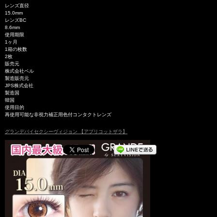
レンズ直径
15.0mm
レンズBC
8.6mm
使用期限
1ヶ月
1箱の枚数
2枚
販売元
株式会社ベル
製造販売元
JPS株式会社
製造国
韓国
使用目的
再使用可能な非視力補正用色付コンタクトレンズ
グランデバイセクシーヴィジョン 【アプリコットザラ】