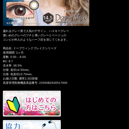
盛れるグレー系で人気のデザイン、ハスキーグレー
濃いめのグレーのフチと薄いグレーとベージュの
コンビが外人のようなハーフ目を演じてくれます。
商品名: ドープウィンクブレイクシリーズ
使用期間: 1ヶ月
度数: 0.00 - -6.00
BC: 8.7
含水率: 38.5%
仕様: 直径14.50mm。
仕様: 色直径13.70mm。
お届け日数: 通常2,3日前後
高度管理医療機器承認番号: 22500BZX00517000