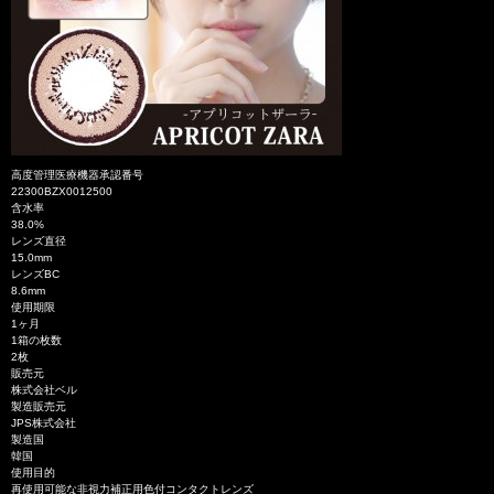
高度管理医療機器承認番号
22300BZX0012500
含水率
38.0%
レンズ直径
15.0mm
レンズBC
8.6mm
使用期限
1ヶ月
1箱の枚数
2枚
販売元
株式会社ベル
製造販売元
JPS株式会社
製造国
韓国
使用目的
再使用可能な非視力補正用色付コンタクトレンズ