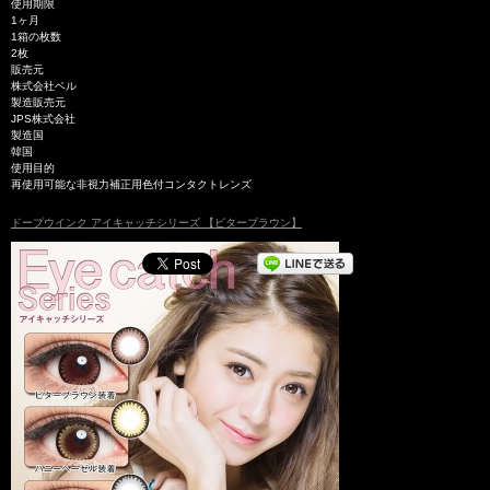
使用期限
1ヶ月
1箱の枚数
2枚
販売元
株式会社ベル
製造販売元
JPS株式会社
製造国
韓国
使用目的
再使用可能な非視力補正用色付コンタクトレンズ
ドープウインク アイキャッチシリーズ 【ビターブラウン】