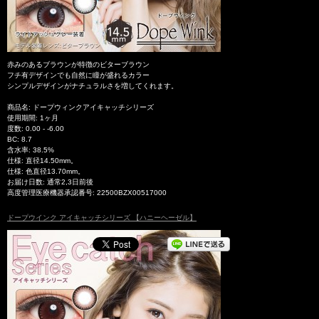
赤みのあるブラウンが特徴のビターブラウン
フチ有デザインでも自然に瞳が盛れるカラー
シンプルデザインがナチュラルさを増してくれます。
商品名: ドープウィンクアイキャッチシリーズ
使用期間: 1ヶ月
度数: 0.00 - -6.00
BC: 8.7
含水率: 38.5%
仕様: 直径14.50mm。
仕様: 色直径13.70mm。
お届け日数: 通常2,3日前後
高度管理医療機器承認番号: 22500BZX00517000
ドープウインク アイキャッチシリーズ 【ハニーヘーゼル】