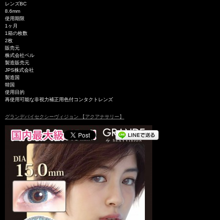
レンズBC
8.6mm
使用期限
1ヶ月
1箱の枚数
2枚
販売元
株式会社ベル
製造販売元
JPS株式会社
製造国
韓国
使用目的
再使用可能な非視力補正用色付コンタクトレンズ
グランデバイセクシーヴィジョン 【アクアナサリー】