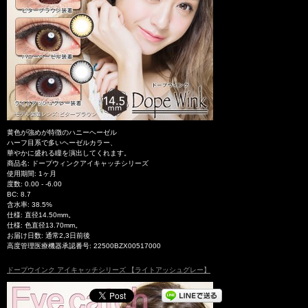
黄色が強めが特徴のハニーヘーゼル
ハーフ目系で多いヘーゼルカラー、
華やかに盛れる瞳を演出してくれます。
商品名: ドープウィンクアイキャッチシリーズ
使用期間: 1ヶ月
度数: 0.00 - -6.00
BC: 8.7
含水率: 38.5%
仕様: 直径14.50mm。
仕様: 色直径13.70mm。
お届け日数: 通常2,3日前後
高度管理医療機器承認番号: 22500BZX00517000
ドープウインク アイキャッチシリーズ 【ライトアッシュグレー】