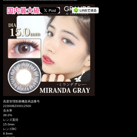
高度管理医療機器承認番号
22300BZX0012500
含水率
38.0%
レンズ直径
15.0mm
レンズBC
8.6mm