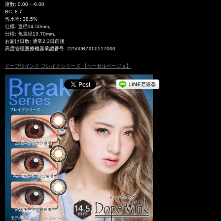
度数: 0.00 - -6.00
BC: 8.7
含水率: 38.5%
仕様: 直径14.50mm。
仕様: 色直径13.70mm。
お届け日数: 通常2,3日前後
高度管理医療機器承認番号: 22500BZX00517000
ドープウインク ブレイクシリーズ 【ヘーゼルベージュ】