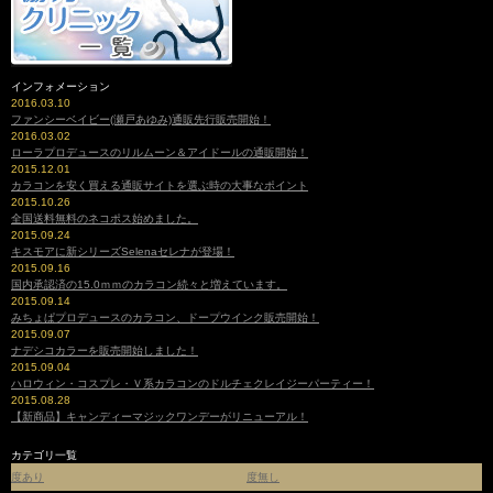
インフォメーション
2016.03.10
ファンシーベイビー(瀬戸あゆみ)通販先行販売開始！
2016.03.02
ローラプロデュースのリルムーン＆アイドールの通販開始！
2015.12.01
カラコンを安く買える通販サイトを選ぶ時の大事なポイント
2015.10.26
全国送料無料のネコポス始めました。
2015.09.24
キスモアに新シリーズSelenaセレナが登場！
2015.09.16
国内承認済の15.0ｍｍのカラコン続々と増えています。
2015.09.14
みちょぱプロデュースのカラコン、ドープウインク販売開始！
2015.09.07
ナデシコカラーを販売開始しました！
2015.09.04
ハロウィン・コスプレ・Ｖ系カラコンのドルチェクレイジーパーティー！
2015.08.28
【新商品】キャンディーマジックワンデーがリニューアル！
カテゴリ一覧
度あり
度無し