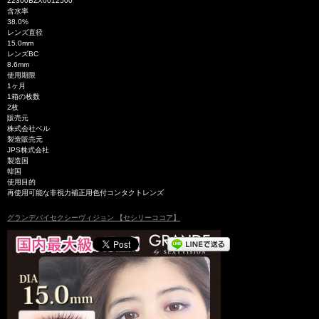
22300BZX0012500
含水率
38.0%
レンズ直径
15.0mm
レンズBC
8.6mm
使用期限
1ヶ月
1箱の枚数
2枚
販売元
株式会社ベル
製造販売元
JPS株式会社
製造国
韓国
使用目的
再使用可能な非視力補正用色付コンタクトレンズ
グランデバイセクシーヴィジョン 【セシリーココア】