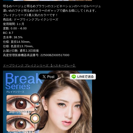
明るめベージュと明るめブラウンのコンビネーションのヘーゼルベージュ
濃いめのフチと明るめのカラーのギャップで盛れる瞳にしてくれます。
ブレイクシリーズ1番人気のカラーです！
商品名: ドープウィンクブレイクシリーズ
使用期間: 1ヶ月
度数: 0.00 - -6.00
BC: 8.7
含水率: 38.5%
仕様: 直径14.50mm。
仕様: 色直径13.70mm。
お届け日数: 通常2,3日前後
高度管理医療機器承認番号: 22500BZX00517000
ドープウインク ブレイクシリーズ 【ハスキーグレー】