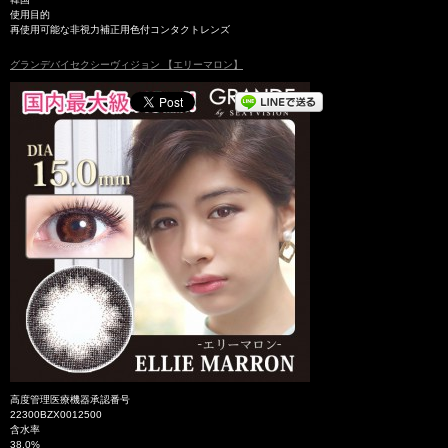
使用目的
再使用可能な非視力補正用色付コンタクトレンズ
グランデバイセクシーヴィジョン 【エリーマロン】
高度管理医療機器承認番号
22300BZX0012500
含水率
38.0%