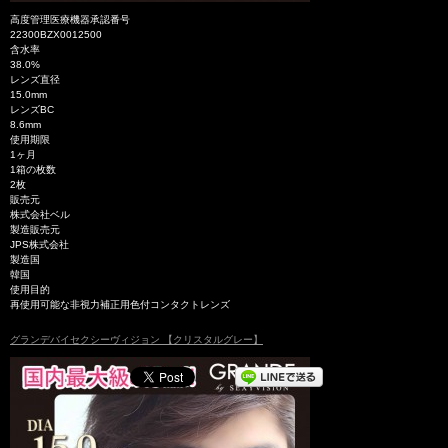
高度管理医療機器承認番号
22300BZX0012500
含水率
38.0%
レンズ直径
15.0mm
レンズBC
8.6mm
使用期限
1ヶ月
1箱の枚数
2枚
販売元
株式会社ベル
製造販売元
JPS株式会社
製造国
韓国
使用目的
再使用可能な非視力補正用色付コンタクトレンズ
グランデバイセクシーヴィジョン 【クリスタルグレー】