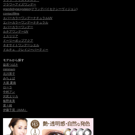
フラワーアイズワンデー
grandebysexyvision(グランデバイセクシーヴィジョン)
contactfilms
エバーカラーワンデーナチュラルUV
エバーカラーワンデーナチュラル
エバーカラーワンデー
ルチアワンデーUV
ミスリリア
ドーリーポップアクア
ネオサイトワンデーシエル
ドルチェ クレイジーパーティー
モデルから探す
益若つばさ
mimmam
北川景子
みちょぱ
大屋 夏南
ローラ
中村アン
沢尻エリカ
板野友美
菜々緒
伊藤千晃（AAA）