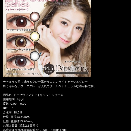
ナチュラル系に盛れるグレー系カラコンのライトアッシュグレー
白く浮かないダークグレーが人気でクール＆ナチュラルな瞳が特徴的。
商品名: ドープウィンクアイキャッチシリーズ
使用期間: 1ヶ月
度数: 0.00 - -6.00
BC: 8.7
含水率: 38.5%
仕様: 直径14.50mm。
仕様: 色直径13.70mm。
お届け日数: 通常2,3日前後
高度管理医療機器承認番号: 22500BZX00517000