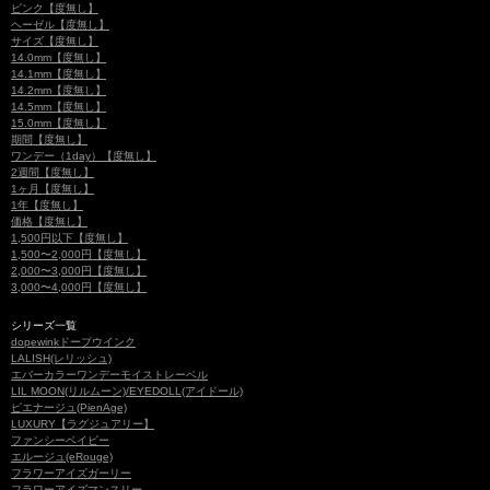
ピンク【度無し】
ヘーゼル【度無し】
サイズ【度無し】
14.0mm【度無し】
14.1mm【度無し】
14.2mm【度無し】
14.5mm【度無し】
15.0mm【度無し】
期間【度無し】
ワンデー（1day）【度無し】
2週間【度無し】
1ヶ月【度無し】
1年【度無し】
価格【度無し】
1,500円以下【度無し】
1,500〜2,000円【度無し】
2,000〜3,000円【度無し】
3,000〜4,000円【度無し】
シリーズ一覧
dopewinkドープウインク
LALISH(レリッシュ)
エバーカラーワンデーモイストレーベル
LIL MOON(リルムーン)/EYEDOLL(アイドール)
ピエナージュ(PienAge)
LUXURY【ラグジュアリー】
ファンシーベイビー
エルージュ(eRouge)
フラワーアイズガーリー
フラワーアイズマンスリー