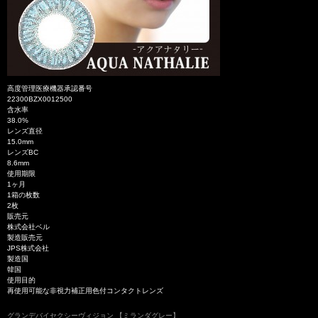
高度管理医療機器承認番号
22300BZX0012500
含水率
38.0%
レンズ直径
15.0mm
レンズBC
8.6mm
使用期限
1ヶ月
1箱の枚数
2枚
販売元
株式会社ベル
製造販売元
JPS株式会社
製造国
韓国
使用目的
再使用可能な非視力補正用色付コンタクトレンズ
グランデバイセクシーヴィジョン 【ミランダグレー】