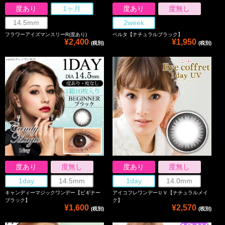
度あり
1ヶ月
度あり
度無し
14.5mm
2week
フラワーアイズマンスリーR(度あり)
ベルタ【ナチュラルブラック】
¥2,400
¥1,950
(税別)
(税別)
度あり
度無し
度あり
度無し
1day
14.5mm
1day
14.0mm
キャンディーマジックワンデー【ビギナー
アイコフレワンデーＵＶ【ナチュラルメイ
ブラック】
ク】
¥1,600
¥2,570
(税別)
(税別)