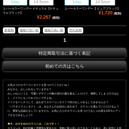
1day
14.5mm
1day
14.5mm
エバーカラーワンデー ナチュラル【ナチュ
エバーカラーワンデー【 ピュアブラック】
¥1,720
ラルブラック】
(税別)
¥2,267
(税別)
新着順
価格の安い順
価格の高い順
売れ筋順
1
特定商取引法に基づく表記
初めての方はこちら
お気入りのカラーコンタクトを見つけてくださいね！
みなさん、おしゃれをしていますか？
おしゃれというと、可愛いデザインの靴や流行の服を着ることだけで、満喫してしまうのではな
く、メイクにもこだわりたいですよね。
メイクをバッチリして、あわせてカラーコンタクトで目のおしゃれもしてみませんか？
「パラダイスコンタクト」は、みなさんのお好みに合わせて、カラコンを選んでいただけるよう
に、豊富な品揃えをしていますから、お気に入りのカラコンを見つけておしゃれ度を120％にアッ
プさせてみましょう!!
◆今、おすすめのカラコンは、これです！！
カラコンは、顔の印象と雰囲気を変化させ、気軽に取り外しができることもあり、若い女性に人気