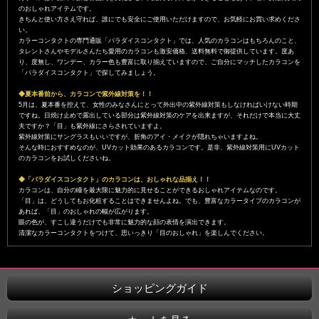
のおしゃれアイテムです。
きちんと使い方さえ守れば、誰にでも安全にご使用いただけますので、お気軽にお買い求めくださ
い。
カラーコンタクトの専門通販「パラダイスコンタクト」では、人気のカラコンはもちろんのこと、
タレントさんやモデルさんたち愛用のカラコンも激安価格、送料無料で御提供しています。度あ
り、度無し、ワンデー、カラー色も豊富に取り揃えていますので、ご自分にマッチしたカラコンを
「パラダイスコンタクト」で探してみましょう。
◆夏本番前から、カラコンで紫外線対策を！！
5月は、夏本番を控えて、女性のみなさんにとって外出中の紫外線対策もしなければいけない時期
ですね。日焼け止めで露出している部分は紫外線対策のケアを出来ますが、それだけで本当に大丈
夫ですか？「目」も紫外線にさらされていますよ。
紫外線対策にサングラスもいいですが、折角のアイ・メイクが隠れちゃいますよね。
そんな時におすすめなのが、UVカット効果のあるカラコンです。是非、紫外線対策用にUVカット
のカラコンをお試しくださいね。
◆「パラダイスコンタクト」のカラコンは、おしゃれな品揃え！！
カラコンは、自分の瞳を最大限に魅力的に見せることができるおしゃれアイテムなのです。
「目」は、どうしてもお化粧することはできませんよね。でも、豊富なカラータイプのカラコンが
あれば、「目」のおしゃれの幅が広がります。
眼の色が、すこし違うだけでも非常に魅力的な顔の表情を演出できます。
清潔なカラーコンタクトをつけて、思いっきり「目のおしゃれ」を楽しんでください。
ショッピングガイド