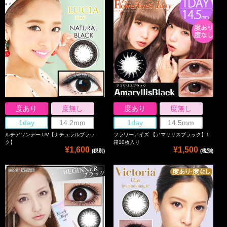
度あり
度無し
度あり
度無し
1day
14.2mm
1day
14.5mm
ルチアワンデー UV【ナチュラルブラッ
フラワーアイズ 【アマリリスブラック】1
ク】
箱10枚入り
¥1,600
¥1,500
(税別)
(税別)