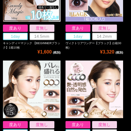
度あり
度無し
度あり
度無し
1day
14.5mm
1day
14.2mm
キャンディーマジック 【BEGINNERブラッ
ヴィクトリアワンデー【ブラック】(1箱30
ク】1箱10枚
枚)
¥1,600
¥3,320
(税別)
(税別)
度あり
度無し
度あり
度無し