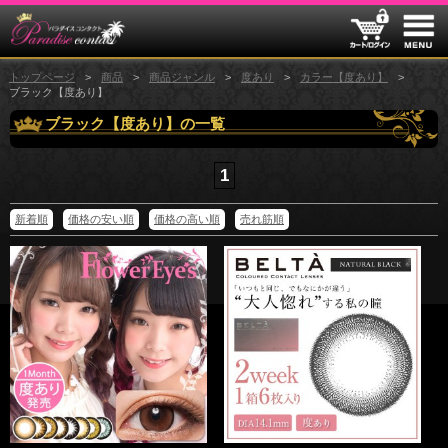
トップページ
商品
商品ジャンル
度あり
カラー【度あり】
ブラック【度あり】
ブラック【度あり】の一覧
1
新着順
価格の安い順
価格の高い順
売れ筋順