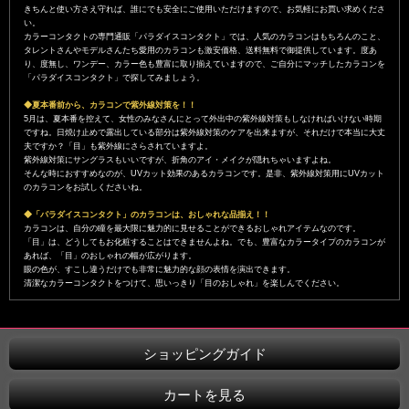
きちんと使い方さえ守れば、誰にでも安全にご使用いただけますので、お気軽にお買い求めくださ
い。
カラーコンタクトの専門通販「パラダイスコンタクト」では、人気のカラコンはもちろんのこと、
タレントさんやモデルさんたち愛用のカラコンも激安価格、送料無料で御提供しています。度あ
り、度無し、ワンデー、カラー色も豊富に取り揃えていますので、ご自分にマッチしたカラコンを
「パラダイスコンタクト」で探してみましょう。
◆夏本番前から、カラコンで紫外線対策を！！
5月は、夏本番を控えて、女性のみなさんにとって外出中の紫外線対策もしなければいけない時期
ですね。日焼け止めで露出している部分は紫外線対策のケアを出来ますが、それだけで本当に大丈
夫ですか？「目」も紫外線にさらされていますよ。
紫外線対策にサングラスもいいですが、折角のアイ・メイクが隠れちゃいますよね。
そんな時におすすめなのが、UVカット効果のあるカラコンです。是非、紫外線対策用にUVカット
のカラコンをお試しくださいね。
◆「パラダイスコンタクト」のカラコンは、おしゃれな品揃え！！
カラコンは、自分の瞳を最大限に魅力的に見せることができるおしゃれアイテムなのです。
「目」は、どうしてもお化粧することはできませんよね。でも、豊富なカラータイプのカラコンが
あれば、「目」のおしゃれの幅が広がります。
眼の色が、すこし違うだけでも非常に魅力的な顔の表情を演出できます。
清潔なカラーコンタクトをつけて、思いっきり「目のおしゃれ」を楽しんでください。
ショッピングガイド
カートを見る