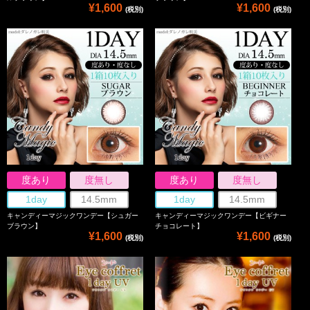
¥1,600
¥1,600
(税別)
(税別)
度あり
度無し
度あり
度無し
1day
14.5mm
1day
14.5mm
キャンディーマジックワンデー【シュガー
キャンディーマジックワンデー【ビギナー
ブラウン】
チョコレート】
¥1,600
¥1,600
(税別)
(税別)