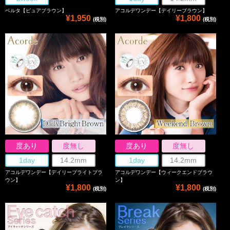
ベルタ【ピュアブラウン】
アコルデワンデー【デイリーブラウン】
¥1,950
¥1,800
(税別)
(税別)
度あり
度無し
度あり
度無し
1day
14.2mm
1day
14.2mm
アコルデワンデー【デイリーブライトブラ
アコルデワンデー【ウィークエンドブラウ
ウン】
ン】
¥1,800
¥1,800
(税別)
(税別)