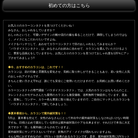
初めての方はこちら
お気入りのカラーコンタクトを見つけてくださいね！
みなさん、おしゃれをしていますか？
おしゃれというと、可愛いデザインの靴や流行の服を着ることだけで、満喫してしまうのではな
く、メイクにもこだわりたいですよね。
メイクをバッチリして、あわせてカラーコンタクトで目のおしゃれもしてみませんか？
「パラダイスコンタクト」は、みなさんのお好みに合わせて、カラコンを選んでいただけるよう
に、豊富な品揃えをしていますから、お気に入りのカラコンを見つけておしゃれ度を120％にアッ
プさせてみましょう!!
◆今、おすすめのカラコンは、これです！！
カラコンは、顔の印象と雰囲気を変化させ、気軽に取り外しができることもあり、若い女性に人気
のおしゃれアイテムです。
きちんと使い方さえ守れば、誰にでも安全にご使用いただけますので、お気軽にお買い求めくださ
い。
カラーコンタクトの専門通販「パラダイスコンタクト」では、人気のカラコンはもちろんのこと、
タレントさんやモデルさんたち愛用のカラコンも激安価格、送料無料で御提供しています。度あ
り、度無し、ワンデー、カラー色も豊富に取り揃えていますので、ご自分にマッチしたカラコンを
「パラダイスコンタクト」で探してみましょう。
◆夏本番前から、カラコンで紫外線対策を！！
5月は、夏本番を控えて、女性のみなさんにとって外出中の紫外線対策もしなければいけない時期
ですね。日焼け止めで露出している部分は紫外線対策のケアを出来ますが、それだけで本当に大丈
夫ですか？「目」も紫外線にさらされていますよ。
紫外線対策にサングラスもいいですが、折角のアイ・メイクが隠れちゃいますよね。
そんな時におすすめなのが、UVカット効果のあるカラコンです。是非、紫外線対策用にUVカット