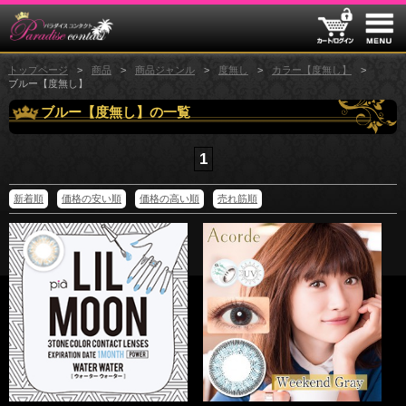
トップページ
商品
商品ジャンル
度無し
カラー【度無し】
ブルー【度無し】
ブルー【度無し】の一覧
1
新着順
価格の安い順
価格の高い順
売れ筋順