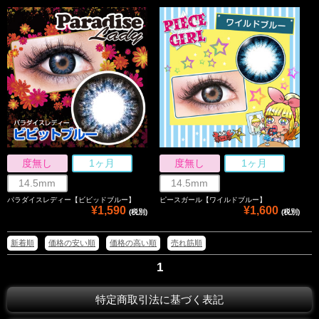
度無し
1ヶ月
度無し
1ヶ月
14.5mm
14.5mm
パラダイスレディー【ビビッドブルー】
ピースガール【ワイルドブルー】
¥1,590
¥1,600
(税別)
(税別)
新着順
価格の安い順
価格の高い順
売れ筋順
1
特定商取引法に基づく表記