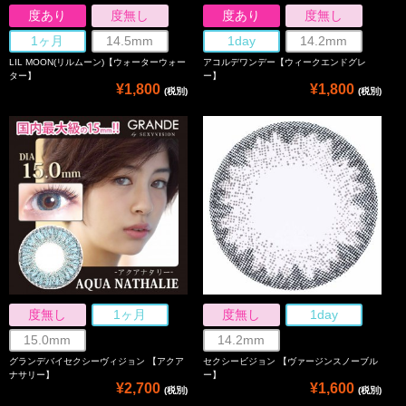
度あり
度無し
度あり
度無し
1ヶ月
14.5mm
1day
14.2mm
LIL MOON(リルムーン)【ウォーターウォー
アコルデワンデー【ウィークエンドグレ
ター】
ー】
¥1,800
¥1,800
(税別)
(税別)
度無し
1ヶ月
度無し
1day
15.0mm
14.2mm
グランデバイセクシーヴィジョン 【アクア
セクシービジョン 【ヴァージンスノーブル
ナサリー】
ー】
¥2,700
¥1,600
(税別)
(税別)