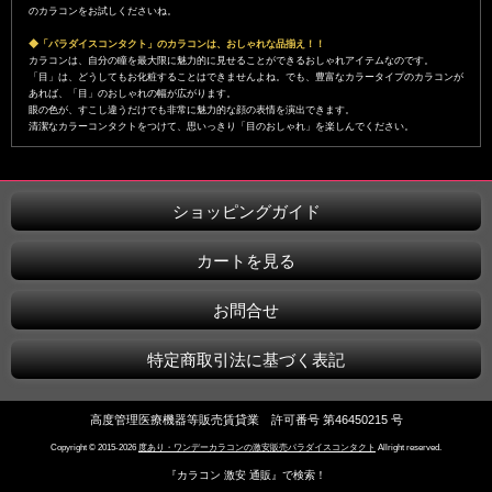
のカラコンをお試しくださいね。
◆「パラダイスコンタクト」のカラコンは、おしゃれな品揃え！！
カラコンは、自分の瞳を最大限に魅力的に見せることができるおしゃれアイテムなのです。
「目」は、どうしてもお化粧することはできませんよね。でも、豊富なカラータイプのカラコンが
あれば、「目」のおしゃれの幅が広がります。
眼の色が、すこし違うだけでも非常に魅力的な顔の表情を演出できます。
清潔なカラーコンタクトをつけて、思いっきり「目のおしゃれ」を楽しんでください。
ショッピングガイド
カートを見る
お問合せ
特定商取引法に基づく表記
高度管理医療機器等販売賃貸業 許可番号 第46450215 号
Copyright © 2015-2026
度あり・ワンデーカラコンの激安販売パラダイスコンタクト
Allright reserved.
『カラコン 激安 通販』で検索！