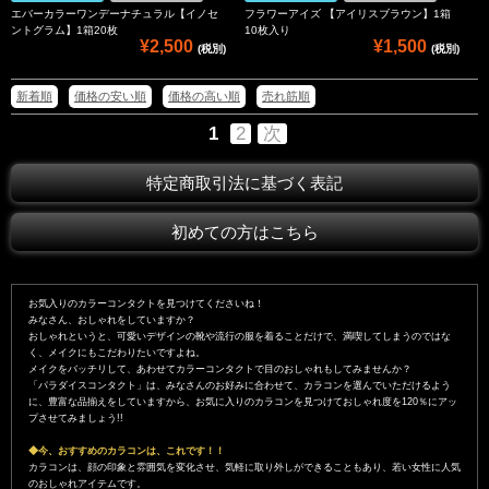
エバーカラーワンデーナチュラル【イノセ
フラワーアイズ 【アイリスブラウン】1箱
ントグラム】1箱20枚
10枚入り
¥2,500
¥1,500
(税別)
(税別)
新着順
価格の安い順
価格の高い順
売れ筋順
1
2
次
特定商取引法に基づく表記
初めての方はこちら
お気入りのカラーコンタクトを見つけてくださいね！
みなさん、おしゃれをしていますか？
おしゃれというと、可愛いデザインの靴や流行の服を着ることだけで、満喫してしまうのではな
く、メイクにもこだわりたいですよね。
メイクをバッチリして、あわせてカラーコンタクトで目のおしゃれもしてみませんか？
「パラダイスコンタクト」は、みなさんのお好みに合わせて、カラコンを選んでいただけるよう
に、豊富な品揃えをしていますから、お気に入りのカラコンを見つけておしゃれ度を120％にアッ
プさせてみましょう!!
◆今、おすすめのカラコンは、これです！！
カラコンは、顔の印象と雰囲気を変化させ、気軽に取り外しができることもあり、若い女性に人気
のおしゃれアイテムです。