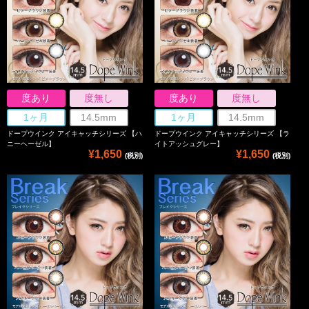
度あり
度無し
度あり
度無し
1ヶ月
14.5mm
1ヶ月
14.5mm
ドープウインク アイキャッチシリーズ 【ハ
ドープウインク アイキャッチシリーズ 【ラ
ニーヘーゼル】
イトアッシュグレー】
¥1,650
¥1,650
(税別)
(税別)