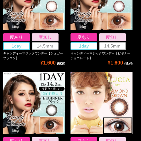
度あり
度無し
度あり
度無し
1day
14.5mm
1day
14.5mm
キャンディーマジックワンデー【シュガー
キャンディーマジックワンデー【ビギナー
ブラウン】
チョコレート】
¥1,600
¥1,600
(税別)
(税別)
度あり
度無し
度あり
度無し