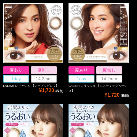
度あり
度無し
度あり
度無し
1day
14.2mm
1day
14.2mm
LALISH レリッシュ 【ノーブルグロウ】
LALISH レリッシュ 【ミスティックベージ
¥1,720
ュ】
(税別)
¥1,720
(税別)