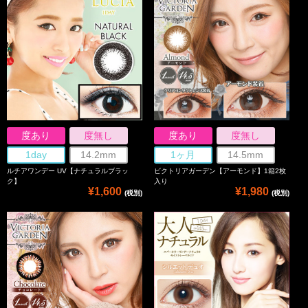
度あり
度無し
度あり
度無し
1day
14.2mm
1ヶ月
14.5mm
ルチアワンデー UV【ナチュラルブラッ
ビクトリアガーデン【アーモンド】1箱2枚
ク】
入り
¥1,600
¥1,980
(税別)
(税別)