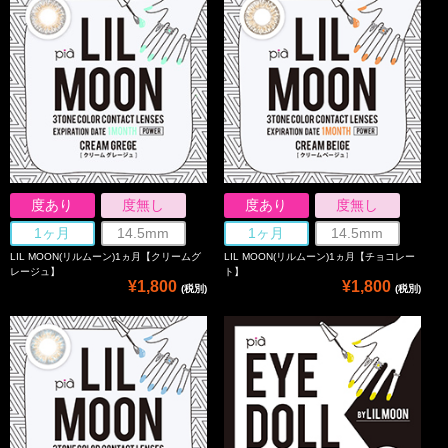
度あり
度無し
度あり
度無し
1ヶ月
14.5mm
1ヶ月
14.5mm
LIL MOON(リルムーン)1ヵ月【クリームグ
LIL MOON(リルムーン)1ヵ月【チョコレー
レージュ】
ト】
¥1,800
¥1,800
(税別)
(税別)