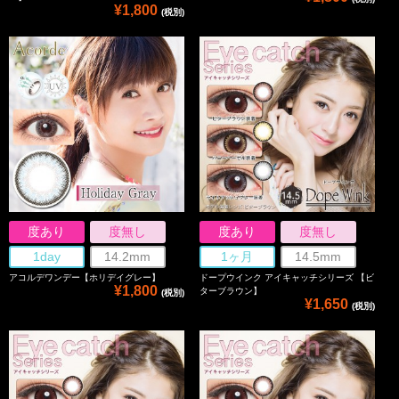
¥1,800
(税別)
度あり
度無し
度あり
度無し
1day
14.2mm
1ヶ月
14.5mm
アコルデワンデー【ホリデイグレー】
ドープウインク アイキャッチシリーズ 【ビ
¥1,800
ターブラウン】
(税別)
¥1,650
(税別)