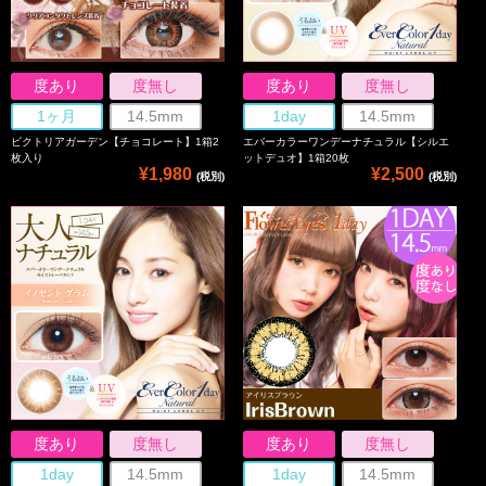
度あり
度無し
度あり
度無し
1ヶ月
14.5mm
1day
14.5mm
ビクトリアガーデン【チョコレート】1箱2
エバーカラーワンデーナチュラル【シルエ
枚入り
ットデュオ】1箱20枚
¥1,980
¥2,500
(税別)
(税別)
度あり
度無し
度あり
度無し
1day
14.5mm
1day
14.5mm