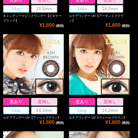
1day
14.5mm
1day
14.2mm
キャンディーマジックワンデー【ビギナー
ルチアワンデー UV【アーモンドブラウ
ブラック】
ン】
¥1,600
¥1,600
(税別)
(税別)
度あり
度無し
度あり
度無し
1day
14.2mm
1day
14.2mm
ルチアワンデー UV【アッシュブラウン】
ルチアワンデー UV【ヴェールブラウン】
¥1,600
¥1,600
(税別)
(税別)