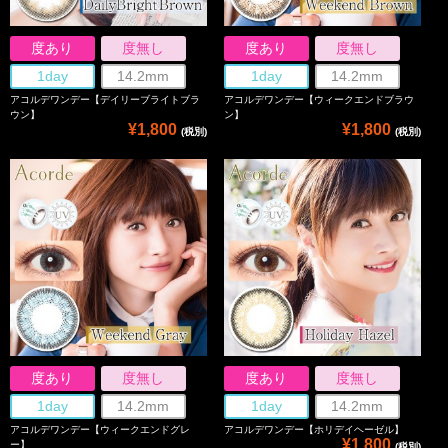
度あり
度無し
度あり
度無し
1day
14.2mm
1day
14.2mm
アコルデワンデー【デイリーブライトブラ
アコルデワンデー【ウィークエンドブラウ
ウン】
ン】
¥1,800
¥1,800
(税別)
(税別)
度あり
度無し
度あり
度無し
1day
14.2mm
1day
14.2mm
アコルデワンデー【ウィークエンドグレ
アコルデワンデー【ホリデイヘーゼル】
¥1,800
ー】
(税別)