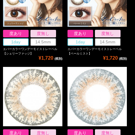
度あり
度無し
度あり
度無し
1day
14.5mm
1day
14.5mm
エバーカラーワンデーモイストレーベル
エバーカラーワンデーモイストレーベル
【シェリーファッジ】
【ペールミスト】
¥1,720
¥1,720
(税別)
(税別)
度あり
度無し
度あり
度無し