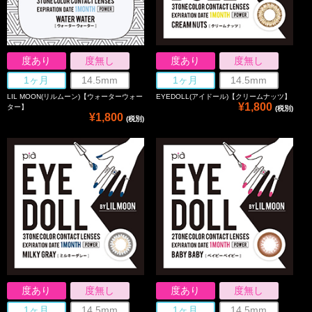
度あり
度無し
度あり
度無し
1ヶ月
14.5mm
1ヶ月
14.5mm
LIL MOON(リルムーン)【ウォーターウォー
EYEDOLL(アイドール)【クリームナッツ】
¥1,800
ター】
(税別)
¥1,800
(税別)
度あり
度無し
度あり
度無し
1ヶ月
14.5mm
1ヶ月
14.5mm