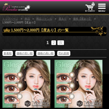
トップページ
商品
商品ジャンル
度あり
価格【度あり】
1,500円〜2,000円【度あり】
1,500円〜2,000円【度あり】の一覧
1
2
次
新着順
価格の安い順
価格の高い順
売れ筋順