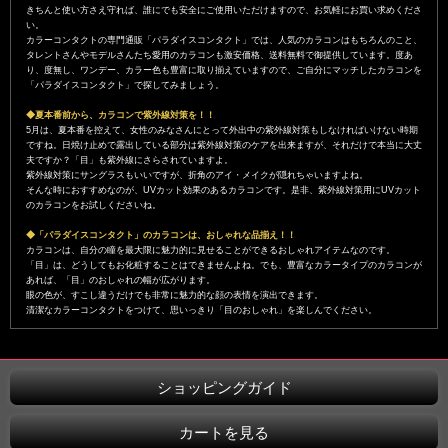
きちんと使い方さえ守れば、誰にでも安全にご使用いただけますので、お気軽にお買い求めくださ
い。
カラーコンタクトの専門通販「パラダイスコンタクト」では、人気のカラコンはもちろんのこと、
タレントさんやモデルさんたち愛用のカラコンも激安価格、送料無料で御提供しています。度あ
り、度無し、ワンデー、カラー色も豊富に取り揃えていますので、ご自分にマッチしたカラコンを
「パラダイスコンタクト」で探してみましょう。
◆夏本番前から、カラコンで紫外線対策を！！
5月は、夏本番を控えて、女性のみなさんにとって外出中の紫外線対策もしなければいけない時期
ですね。日焼け止めで露出している部分は紫外線対策のケアを出来ますが、それだけで本当に大丈
夫ですか？「目」も紫外線にさらされていますよ。
紫外線対策にサングラスもいいですが、折角のアイ・メイクが隠れちゃいますよね。
そんな時におすすめなのが、UVカット効果のあるカラコンです。是非、紫外線対策用にUVカット
のカラコンをお試しくださいね。
◆「パラダイスコンタクト」のカラコンは、おしゃれな品揃え！！
カラコンは、自分の瞳を最大限に魅力的に見せることができるおしゃれアイテムなのです。
「目」は、どうしてもお化粧することはできませんよね。でも、豊富なカラータイプのカラコンが
あれば、「目」のおしゃれの幅が広がります。
眼の色が、すこし違うだけでも非常に魅力的な顔の表情を演出できます。
清潔なカラーコンタクトをつけて、思いっきり「目のおしゃれ」を楽しんでください。
ショッピングガイド
カートを見る