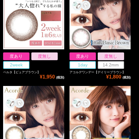
度あり
度無し
度あり
度無し
2week
1day
14.2mm
ベルタ【ピュアブラウン】
アコルデワンデー【デイリーブラウン】
¥1,950
¥1,800
(税別)
(税別)