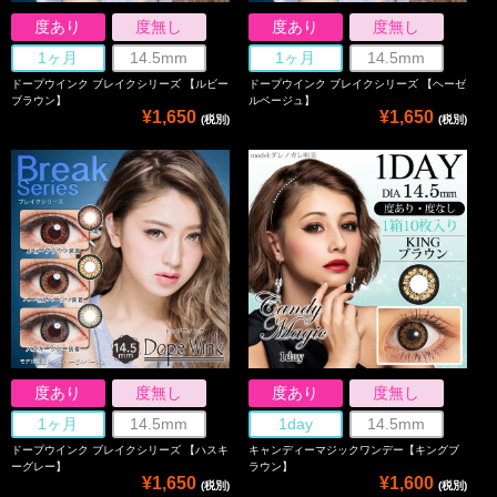
度あり
度無し
度あり
度無し
1ヶ月
14.5mm
1ヶ月
14.5mm
ドープウインク ブレイクシリーズ 【ルビー
ドープウインク ブレイクシリーズ 【ヘーゼ
ブラウン】
ルベージュ】
¥1,650
¥1,650
(税別)
(税別)
度あり
度無し
度あり
度無し
1ヶ月
14.5mm
1day
14.5mm
ドープウインク ブレイクシリーズ 【ハスキ
キャンディーマジックワンデー【キングブ
ーグレー】
ラウン】
¥1,650
¥1,600
(税別)
(税別)