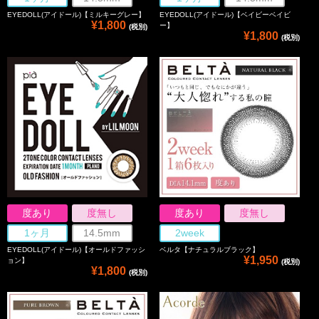
EYEDOLL(アイドール)【ミルキーグレー】
EYEDOLL(アイドール)【ベイビーベイビ
¥1,800
ー】
(税別)
¥1,800
(税別)
度あり
度無し
度あり
度無し
1ヶ月
14.5mm
2week
EYEDOLL(アイドール)【オールドファッシ
ベルタ【ナチュラルブラック】
¥1,950
ョン】
(税別)
¥1,800
(税別)