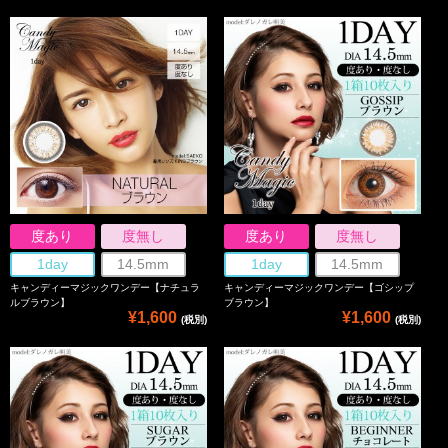
度あり
度無し
度あり
度無し
1day
14.5mm
1day
14.5mm
キャンディーマジックワンデー【ナチュラ
キャンディーマジックワンデー【ゴシップ
ルブラウン】
ブラウン】
¥1,600
¥1,600
(税別)
(税別)