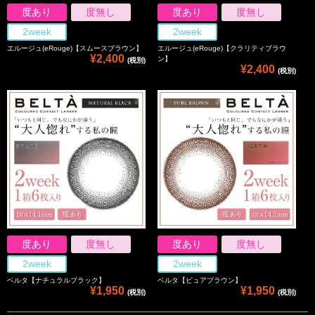
度あり
度無し
度あり
度無し
2week
2week
エルージュ(eRouge)【スムースブラウン】
エルージュ(eRouge)【クラリティブラウ
¥2,400
ン】
(税別)
¥2,400
(税別)
度あり
度無し
度あり
度無し
2week
2week
ベルタ【ナチュラルブラック】
ベルタ【ピュアブラウン】
¥1,950
¥1,950
(税別)
(税別)