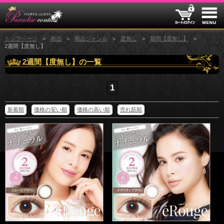
トップページ
商品
商品ジャンル
度無し
期間【度無し】
2週間【度無し】
2週間【度無し】の一覧
1
新着順
価格の安い順
価格の高い順
売れ筋順