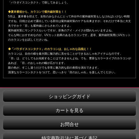
「パラダイスコンタクト」で探してみましょう。
◆夏本番前から、カラコンで紫外線対策を！！
5月は、夏本番を控えて、女性のみなさんにとって外出中の紫外線対策もしなければいけない時期
ですね。日焼け止めで露出している部分は紫外線対策のケアを出来ますが、それだけで本当に大丈
夫ですか？「目」も紫外線にさらされていますよ。
紫外線対策にサングラスもいいですが、折角のアイ・メイクが隠れちゃいますよね。
そんな時におすすめなのが、UVカット効果のあるカラコンです。是非、紫外線対策用にUVカット
のカラコンをお試しくださいね。
◆「パラダイスコンタクト」のカラコンは、おしゃれな品揃え！！
カラコンは、自分の瞳を最大限に魅力的に見せることができるおしゃれアイテムなのです。
「目」は、どうしてもお化粧することはできませんよね。でも、豊富なカラータイプのカラコンが
あれば、「目」のおしゃれの幅が広がります。
眼の色が、すこし違うだけでも非常に魅力的な顔の表情を演出できます。
清潔なカラーコンタクトをつけて、思いっきり「目のおしゃれ」を楽しんでください。
ショッピングガイド
カートを見る
お問合せ
特定商取引法に基づく表記