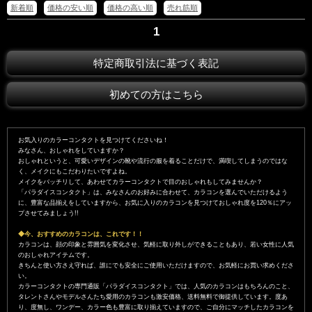
新着順
価格の安い順
価格の高い順
売れ筋順
1
特定商取引法に基づく表記
初めての方はこちら
お気入りのカラーコンタクトを見つけてくださいね！
みなさん、おしゃれをしていますか？
おしゃれというと、可愛いデザインの靴や流行の服を着ることだけで、満喫してしまうのではな
く、メイクにもこだわりたいですよね。
メイクをバッチリして、あわせてカラーコンタクトで目のおしゃれもしてみませんか？
「パラダイスコンタクト」は、みなさんのお好みに合わせて、カラコンを選んでいただけるよう
に、豊富な品揃えをしていますから、お気に入りのカラコンを見つけておしゃれ度を120％にアッ
プさせてみましょう!!
◆今、おすすめのカラコンは、これです！！
カラコンは、顔の印象と雰囲気を変化させ、気軽に取り外しができることもあり、若い女性に人気
のおしゃれアイテムです。
きちんと使い方さえ守れば、誰にでも安全にご使用いただけますので、お気軽にお買い求めくださ
い。
カラーコンタクトの専門通販「パラダイスコンタクト」では、人気のカラコンはもちろんのこと、
タレントさんやモデルさんたち愛用のカラコンも激安価格、送料無料で御提供しています。度あ
り、度無し、ワンデー、カラー色も豊富に取り揃えていますので、ご自分にマッチしたカラコンを