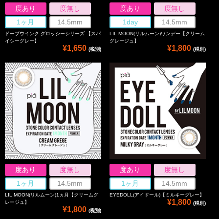
度あり
度無し
度あり
度無し
1ヶ月
14.5mm
1day
14.5mm
ドープウインク グロッシーシリーズ 【スパ
LIL MOON(リルムーン)ワンデー【クリーム
イシーグレー】
グレージュ】
¥1,650
¥1,800
(税別)
(税別)
度あり
度無し
度あり
度無し
1ヶ月
14.5mm
1ヶ月
14.5mm
LIL MOON(リルムーン)1ヵ月【クリームグ
EYEDOLL(アイドール)【ミルキーグレー】
¥1,800
レージュ】
(税別)
¥1,800
(税別)