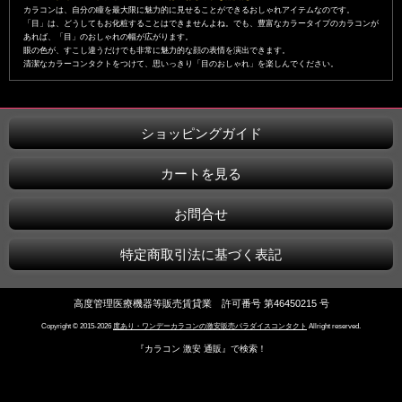
カラコンは、自分の瞳を最大限に魅力的に見せることができるおしゃれアイテムなのです。
「目」は、どうしてもお化粧することはできませんよね。でも、豊富なカラータイプのカラコンが
あれば、「目」のおしゃれの幅が広がります。
眼の色が、すこし違うだけでも非常に魅力的な顔の表情を演出できます。
清潔なカラーコンタクトをつけて、思いっきり「目のおしゃれ」を楽しんでください。
ショッピングガイド
カートを見る
お問合せ
特定商取引法に基づく表記
高度管理医療機器等販売賃貸業 許可番号 第46450215 号
Copyright © 2015-2026
度あり・ワンデーカラコンの激安販売パラダイスコンタクト
Allright reserved.
『カラコン 激安 通販』で検索！