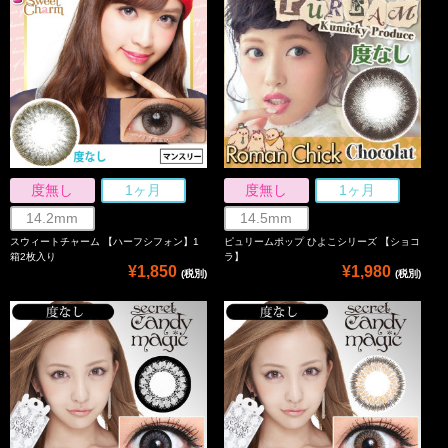
度無し
1ヶ月
度無し
1ヶ月
14.2mm
14.5mm
スウィートチャーム 【ハーフシフォン】1
ピュリームポップ ひよこシリーズ 【ショコ
箱2枚入り
ラ】
¥1,850
¥1,980
(税別)
(税別)