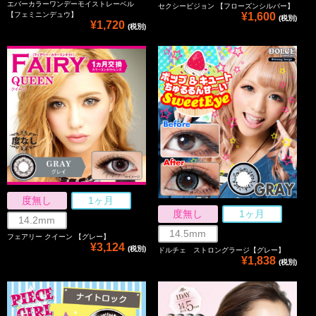
エバーカラーワンデーモイストレーベル
セクシービジョン 【フローズンシルバー】
【フェミニンデュウ】
¥1,600
(税別)
¥1,720
(税別)
度無し
1ヶ月
度無し
1ヶ月
14.2mm
14.5mm
フェアリー クイーン 【グレー】
¥3,124
(税別)
ドルチェ ストロングラージ【グレー】
¥1,838
(税別)