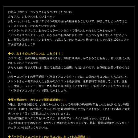
お気入りのカラーコンタクトを見つけてくださいね！
みなさん、おしゃれをしていますか？
おしゃれというと、可愛いデザインの靴や流行の服を着ることだけで、満喫してしまうのではな
く、メイクにもこだわりたいですよね。
メイクをバッチリして、あわせてカラーコンタクトで目のおしゃれもしてみませんか？
「パラダイスコンタクト」は、みなさんのお好みに合わせて、カラコンを選んでいただけるよう
に、豊富な品揃えをしていますから、お気に入りのカラコンを見つけておしゃれ度を120％にアッ
プさせてみましょう!!
◆今、おすすめのカラコンは、これです！！
カラコンは、顔の印象と雰囲気を変化させ、気軽に取り外しができることもあり、若い女性に人気
のおしゃれアイテムです。
きちんと使い方さえ守れば、誰にでも安全にご使用いただけますので、お気軽にお買い求めくださ
い。
カラーコンタクトの専門通販「パラダイスコンタクト」では、人気のカラコンはもちろんのこと、
タレントさんやモデルさんたち愛用のカラコンも激安価格、送料無料で御提供しています。度あ
り、度無し、ワンデー、カラー色も豊富に取り揃えていますので、ご自分にマッチしたカラコンを
「パラダイスコンタクト」で探してみましょう。
◆夏本番前から、カラコンで紫外線対策を！！
5月は、夏本番を控えて、女性のみなさんにとって外出中の紫外線対策もしなければいけない時期
ですね。日焼け止めで露出している部分は紫外線対策のケアを出来ますが、それだけで本当に大丈
夫ですか？「目」も紫外線にさらされていますよ。
紫外線対策にサングラスもいいですが、折角のアイ・メイクが隠れちゃいますよね。
そんな時におすすめなのが、UVカット効果のあるカラコンです。是非、紫外線対策用にUVカット
のカラコンをお試しくださいね。
◆「パラダイスコンタクト」のカラコンは、おしゃれな品揃え！！