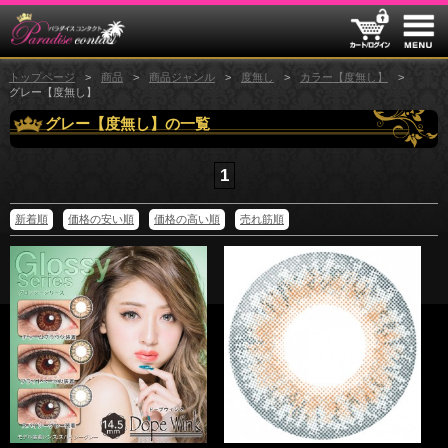
トップページ
商品
商品ジャンル
度無し
カラー【度無し】
グレー【度無し】
グレー【度無し】の一覧
1
新着順
価格の安い順
価格の高い順
売れ筋順