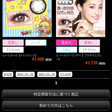
度無し
1ヶ月
度あり
度無し
14.5mm
1day
14.5mm
ピースガール【ナイトロック】
エバーカラーワンデー【 プラチナムグレ
¥1,600
ー】
(税別)
¥1,720
(税別)
新着順
価格の安い順
価格の高い順
売れ筋順
1
特定商取引法に基づく表記
初めての方はこちら