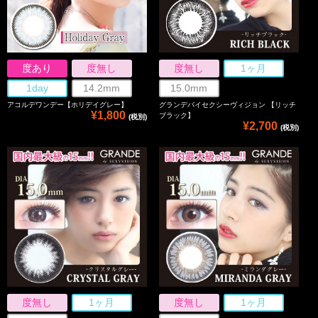
度あり
度無し
度無し
1ヶ月
1day
14.2mm
15.0mm
アコルデワンデー【ホリデイグレー】
グランデバイセクシーヴィジョン 【リッチ
¥1,800
ブラック】
(税別)
¥2,700
(税別)
度無し
1ヶ月
度無し
1ヶ月