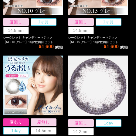
度無し
1ヶ月
度無し
1ヶ月
14.5mm
14.5mm
シークレット キャンディーマジック
シークレット キャンディーマジック
【NO.10 グレー】1箱2枚両目セット
【NO.15 グレー】1箱2枚両目セット
¥1,600
¥1,600
(税別)
(税別)
度あり
度無し
度無し
1day
1day
14.5mm
14.2mm