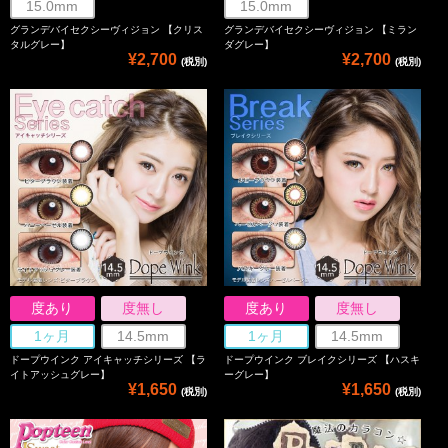
15.0mm
15.0mm
グランデバイセクシーヴィジョン 【クリス
グランデバイセクシーヴィジョン 【ミラン
タルグレー】
ダグレー】
¥2,700
¥2,700
(税別)
(税別)
度あり
度無し
度あり
度無し
1ヶ月
14.5mm
1ヶ月
14.5mm
ドープウインク アイキャッチシリーズ 【ラ
ドープウインク ブレイクシリーズ 【ハスキ
イトアッシュグレー】
ーグレー】
¥1,650
¥1,650
(税別)
(税別)